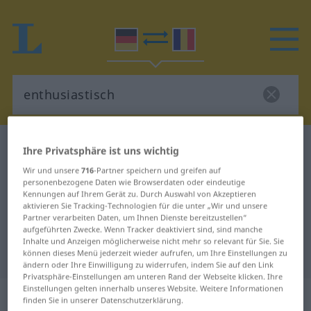
Deutsch-Rumänisch Wörterbuch
enthusiastisch
Ihre Privatsphäre ist uns wichtig
Deutsch-Rumänisch Übersetzung
Wir und unsere
716
-Partner speichern und greifen auf
personenbezogene Daten wie Browserdaten oder eindeutige
für "enthusiastisch"
Kennungen auf Ihrem Gerät zu. Durch Auswahl von Akzeptieren
aktivieren Sie Tracking-Technologien für die unter „Wir und unsere
Partner verarbeiten Daten, um Ihnen Dienste bereitzustellen“
"enthusiastisch" Rumänisch
aufgeführten Zwecke. Wenn Tracker deaktiviert sind, sind manche
Inhalte und Anzeigen möglicherweise nicht mehr so relevant für Sie. Sie
Übersetzung
können dieses Menü jederzeit wieder aufrufen, um Ihre Einstellungen zu
ändern oder Ihre Einwilligung zu widerrufen, indem Sie auf den Link
Privatsphäre-Einstellungen am unteren Rand der Webseite klicken. Ihre
Einstellungen gelten innerhalb unseres Website. Weitere Informationen
„enthusiastisch“
: Adjektiv,
finden Sie in unserer Datenschutzerklärung.