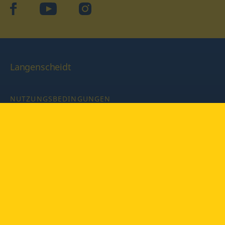
facebook
YouTube
Instagram
Langenscheidt
NUTZUNGSBEDINGUNGEN
DATENSCHUTZBESTIMMUNGEN
IMPRESSUM
PRIVATSPHÄRE-EINSTELLUNGEN
LATEINWÖRTERBUCH MIT CODE
Copyright © 2026 PONS Langenscheidt GmbH, Alle Rechte
vorbehalten.