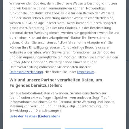
Eigenschaftswort
Wir verwenden Cookies, damit Sie unsere Webseite bestmöglich nutzen
und wir besser mit Ihnen kommunizieren können. Notwendige,
funktionale und statistische Cookies, die für den Betrieb der Webseite
enthusiastisch
adj
und der statistischen Auswertung unserer Webseite erforderlich sind,
werden auf Grundlage unserer Vorauswahl immer auf Ihrem Endgerät
Übersicht aller Übersetzungen
gespeichert. Marketing-Cookies und Cookies, die der Bereitstellung
personalisierter Werbung dienen, werden nur gespeichert, wenn Sie uns
(Für mehr Details die Übersetzung anklicken/antippen)
durch einen Klick auf den „Akzeptieren“-Button Ihr Einverständnis
geben. Klicken Sie ansonsten auf „Fortfahren ohne Akzeptieren“. Sie
entuziast
können Ihre Einwilligung jederzeit für zukünftige Besuche unserer
Webseite widerrufen. Wenn Sie weitere Informationen zu den Cookies
und den Anpassungsmöglichkeiten möchten, klicken Sie einfach auf den
Button „Mehr Optionen“. Weitergehende Hinweise zu der
Datenverarbeitung entnehmen Sie ansonsten unserer
Datenschutzerklärung
. Hier finden Sie unser
Impressum
.
entuziast
enthusiastisch
Wir und unsere Partner verarbeiten Daten, um
Folgendes bereitzustellen:
Genaue Geolocation-Daten verwenden. Geräteeigenschaften zur
„enthusiastisch“
: Adverb,
Identifikation aktiv abfragen. Speichern von und/oder Zugriff auf
Informationen auf einem Gerät. Personalisierte Werbung und Inhalte,
Umstandswort
Messung von Werbung und Inhalten, Zielgruppenforschung und
Entwicklung von Dienstleistungen.
Liste der Partner (Lieferanten)
enthusiastisch
adv