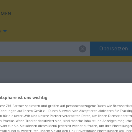
HMEN
h
Übersetzen
g für "einmalig"
atsphäre ist uns wichtig
zung
sere
716
-Partner speichern und greifen auf personenbezogene Daten wie Browserdat
Kennungen auf Ihrem Gerät zu. Durch Auswahl von Akzeptieren aktivieren Sie Trackin
n für die unter „Wir und unsere Partner verarbeiten Daten, um Ihnen Dienste bereitz
n Zwecke. Wenn Tracker deaktiviert sind, sind manche Inhalte und Anzeigen mögliche
schaftswort
evant für Sie. Sie können dieses Menü jederzeit wieder aufrufen, um Ihre Einstellung
inwilligung zu widerrufen, indem Sie auf den Link Privatsphäre-Einstellungen am unt