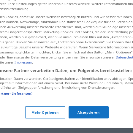
cken. Ihre Einstellungen gelten innerhalb unseres Website. Weitere Informationen fin
enschutzerklärung.
en Cookies, damit Sie unsere Webseite bestmöglich nutzen und wir besser mit Ihnen
en können. Notwendige, funktionale und statistische Cookies, die für den Betrieb d
tippen)
ischen Auswertung unserer Webseite erforderlich sind, werden auf Grundlage unserer
hrem Endgerät gespeichert. Marketing-Cookies und Cookies, die der Bereitstellung per
nen, werden nur gespeichert, wenn Sie uns durch einen Klick auf den „Akzeptieren“-
nis geben. Klicken Sie ansonsten auf „Fortfahren ohne Akzeptieren“. Sie können Ihre 
ür zukünftige Besuche unserer Webseite widerrufen. Wenn Sie weitere Informationen 
assungsmöglichkeiten möchten, klicken Sie einfach auf den Button „Mehr Optionen“
de Hinweise zu der Datenverarbeitung entnehmen Sie ansonsten unserer
Datenschut
 Sie unser
Impressum
.
einmalig
einmal geschehend
unsere Partner verarbeiten Daten, um Folgendes bereitzustellen:
ocation-Daten verwenden. Geräteeigenschaften zur Identifikation aktiv abfragen. Sp
einmalig
toll
griff auf Informationen auf einem Gerät. Personalisierte Werbung und Inhalte, Mes
 Inhalten, Zielgruppenforschung und Entwicklung von Dienstleistungen.
artner (Lieferanten)
Mehr Optionen
Akzeptieren
ch)