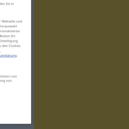
den Sie in
er Webseite und
 Vorauswahl
sonalisierter
Button Ihr
Einwilligung
zu den Cookies
.
zerklärung
.
eichern von
sung von