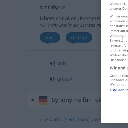
Webseite kli
einmalig
adj
unserer Dat
Wir verwend
Übersicht aller Übersetzungen
kommunizier
(Für mehr Details die Übersetzung anklicken/an
der statist
immer auf I
Werbung die
unic
grozav
Einverständ
jederzeit f
und den Anp
Weitergehen
Hier finden
unic
Wir und 
Genaue Geol
grozav
und/oder Zu
Werbung und
Liste der P
Synonyme für "einmalig"
einzigartig (sein)
,
(sich) auszeichnen (dur