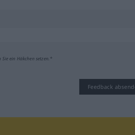
m Sie ein Häkchen setzen.*
Feedback absend