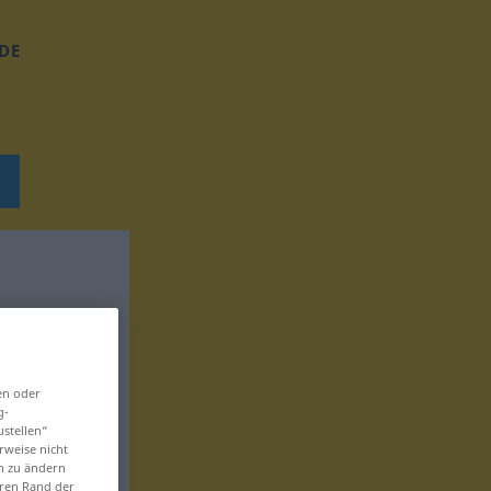
DE
en oder
g-
ustellen“
rweise nicht
en zu ändern
eren Rand der