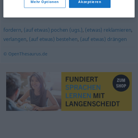
Mehr Optionen
Akzeptieren
quengeln (ugs.)
,
drängen
fordern
,
(auf etwas) pochen (ugs.)
,
(etwas) reklamieren
,
verlangen
,
(auf etwas) bestehen
,
(auf etwas) drängen
© OpenThesaurus.de