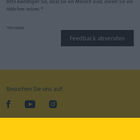
Bitte bestätigen Sie, dass Sie ein Mensch sind, indem Sie ein
Häkchen setzen.*
*Pflichtfeld
Feedback absenden
Besuchen Sie uns auf:
facebook
YouTube
Instagram