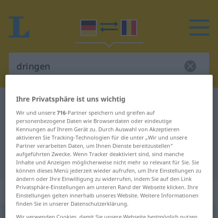
Ihre Privatsphäre ist uns wichtig
Deutsch-Rumänisch Wörterbuch
dringen
Wir und unsere
716
-Partner speichern und greifen auf
Deutsch-Rumänisch Übersetzung
personenbezogene Daten wie Browserdaten oder eindeutige
Kennungen auf Ihrem Gerät zu. Durch Auswahl von Akzeptieren
für "dringen"
aktivieren Sie Tracking-Technologien für die unter „Wir und unsere
Partner verarbeiten Daten, um Ihnen Dienste bereitzustellen“
aufgeführten Zwecke. Wenn Tracker deaktiviert sind, sind manche
"dringen" Rumänisch Übersetzung
Inhalte und Anzeigen möglicherweise nicht mehr so relevant für Sie. Sie
können dieses Menü jederzeit wieder aufrufen, um Ihre Einstellungen zu
ändern oder Ihre Einwilligung zu widerrufen, indem Sie auf den Link
Privatsphäre-Einstellungen am unteren Rand der Webseite klicken. Ihre
„dringen“
: intransitives Verb
Einstellungen gelten innerhalb unseres Website. Weitere Informationen
finden Sie in unserer Datenschutzerklärung.
dringen
v/i
Wir verwenden Cookies, damit Sie unsere Webseite bestmöglich nutzen