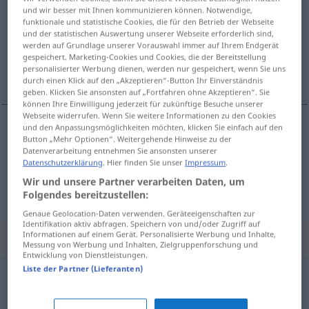
und wir besser mit Ihnen kommunizieren können. Notwendige,
funktionale und statistische Cookies, die für den Betrieb der Webseite
Übersicht aller Übersetzungen
und der statistischen Auswertung unserer Webseite erforderlich sind,
(Für mehr Details die Übersetzung anklicken/antippen)
werden auf Grundlage unserer Vorauswahl immer auf Ihrem Endgerät
gespeichert. Marketing-Cookies und Cookies, die der Bereitstellung
personalisierter Werbung dienen, werden nur gespeichert, wenn Sie uns
a pătrunde
durch einen Klick auf den „Akzeptieren“-Button Ihr Einverständnis
geben. Klicken Sie ansonsten auf „Fortfahren ohne Akzeptieren“. Sie
können Ihre Einwilligung jederzeit für zukünftige Besuche unserer
Webseite widerrufen. Wenn Sie weitere Informationen zu den Cookies
und den Anpassungsmöglichkeiten möchten, klicken Sie einfach auf den
Button „Mehr Optionen“. Weitergehende Hinweise zu der
a
pătrunde
(
prin
, în
)
dringen
durch
/ in
+
AKK
Datenverarbeitung entnehmen Sie ansonsten unserer
Datenschutzerklärung
. Hier finden Sie unser
Impressum
.
Wasser, Kälte
Wir und unsere Partner verarbeiten Daten, um
Folgendes bereitzustellen:
Genaue Geolocation-Daten verwenden. Geräteeigenschaften zur
Identifikation aktiv abfragen. Speichern von und/oder Zugriff auf
Informationen auf einem Gerät. Personalisierte Werbung und Inhalte,
Synonyme für "dringen"
Messung von Werbung und Inhalten, Zielgruppenforschung und
Entwicklung von Dienstleistungen.
Liste der Partner (Lieferanten)
(auf jemanden) eindringen
,
bedrängen
,
(jemanden)
drängen (zu)
,
belagern (ugs.)