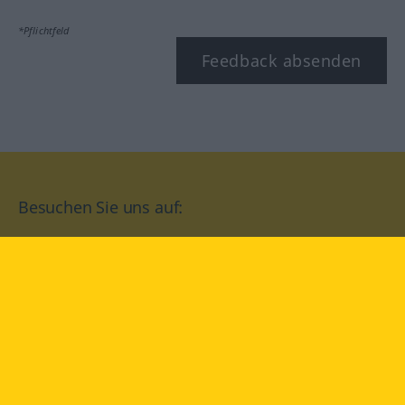
*Pflichtfeld
Feedback absenden
Besuchen Sie uns auf:
facebook
YouTube
Instagram
Langenscheidt