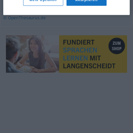
außerordentlich
,
besonders
© OpenThesaurus.de