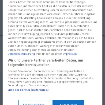
und wir besser mit Ihnen kommunizieren können. Notwendige,
funktionale und statistische Cookies, die für den Betrieb der Webseite
Übersicht aller Übersetzungen
und der statistischen Auswertung unserer Webseite erforderlich sind,
werden auf Grundlage unserer Vorauswahl immer auf Ihrem Endgerät
(Für mehr Details die Übersetzung anklicken/antippen)
gespeichert. Marketing-Cookies und Cookies, die der Bereitstellung
personalisierter Werbung dienen, werden nur gespeichert, wenn Sie uns
cât se poate de bine
durch einen Klick auf den „Akzeptieren“-Button Ihr Einverständnis
geben. Klicken Sie ansonsten auf „Fortfahren ohne Akzeptieren“. Sie
können Ihre Einwilligung jederzeit für zukünftige Besuche unserer
Webseite widerrufen. Wenn Sie weitere Informationen zu den Cookies
und den Anpassungsmöglichkeiten möchten, klicken Sie einfach auf den
Button „Mehr Optionen“. Weitergehende Hinweise zu der
cât
se
poate
de
bine
bestens
Datenverarbeitung entnehmen Sie ansonsten unserer
Datenschutzerklärung
. Hier finden Sie unser
Impressum
.
Wir und unsere Partner verarbeiten Daten, um
Folgendes bereitzustellen:
Synonyme für "bestens"
Genaue Geolocation-Daten verwenden. Geräteeigenschaften zur
Identifikation aktiv abfragen. Speichern von und/oder Zugriff auf
Informationen auf einem Gerät. Personalisierte Werbung und Inhalte,
(absolut) spitze
,
vollkommen
,
perfekt
,
optimal
Messung von Werbung und Inhalten, Zielgruppenforschung und
Entwicklung von Dienstleistungen.
(Hauptform)
,
ideal
Liste der Partner (Lieferanten)
ausgezeichnet
,
außergewöhnlich
,
vorzüglich
,
Mehr Optionen
Akzeptieren