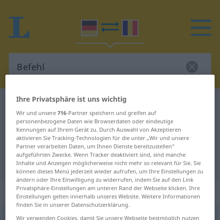
Ihre Privatsphäre ist uns wichtig
Deutsch-Rumänisch Wörterbuch
Befehl
Wir und unsere
716
-Partner speichern und greifen auf
Deutsch-Rumänisch Übersetzung
personenbezogene Daten wie Browserdaten oder eindeutige
Kennungen auf Ihrem Gerät zu. Durch Auswahl von Akzeptieren
für "Befehl"
aktivieren Sie Tracking-Technologien für die unter „Wir und unsere
Partner verarbeiten Daten, um Ihnen Dienste bereitzustellen“
aufgeführten Zwecke. Wenn Tracker deaktiviert sind, sind manche
"Befehl" Rumänisch Übersetzung
Inhalte und Anzeigen möglicherweise nicht mehr so relevant für Sie. Sie
können dieses Menü jederzeit wieder aufrufen, um Ihre Einstellungen zu
ändern oder Ihre Einwilligung zu widerrufen, indem Sie auf den Link
Privatsphäre-Einstellungen am unteren Rand der Webseite klicken. Ihre
„Befehl“
: Maskulinum
Einstellungen gelten innerhalb unseres Website. Weitere Informationen
finden Sie in unserer Datenschutzerklärung.
Befehl
Wir verwenden Cookies, damit Sie unsere Webseite bestmöglich nutzen
m