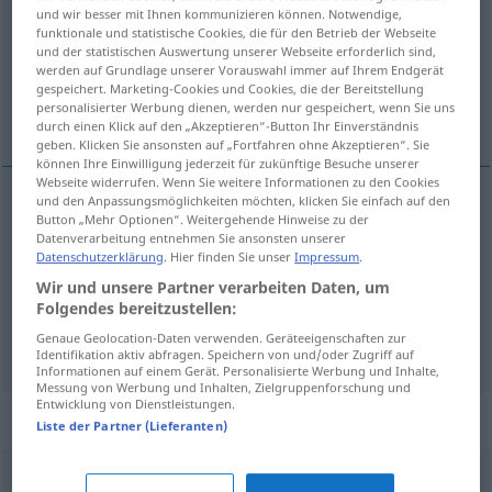
und wir besser mit Ihnen kommunizieren können. Notwendige,
funktionale und statistische Cookies, die für den Betrieb der Webseite
Übersicht aller Übersetzungen
und der statistischen Auswertung unserer Webseite erforderlich sind,
(Für mehr Details die Übersetzung anklicken/antippen)
werden auf Grundlage unserer Vorauswahl immer auf Ihrem Endgerät
gespeichert. Marketing-Cookies und Cookies, die der Bereitstellung
personalisierter Werbung dienen, werden nur gespeichert, wenn Sie uns
ordin
comandă
durch einen Klick auf den „Akzeptieren“-Button Ihr Einverständnis
geben. Klicken Sie ansonsten auf „Fortfahren ohne Akzeptieren“. Sie
können Ihre Einwilligung jederzeit für zukünftige Besuche unserer
Webseite widerrufen. Wenn Sie weitere Informationen zu den Cookies
und den Anpassungsmöglichkeiten möchten, klicken Sie einfach auf den
Button „Mehr Optionen“. Weitergehende Hinweise zu der
ordin
n
Befehl
Datenverarbeitung entnehmen Sie ansonsten unserer
Datenschutzerklärung
. Hier finden Sie unser
Impressum
.
Wir und unsere Partner verarbeiten Daten, um
Folgendes bereitzustellen:
comandă
f
Befehl
Genaue Geolocation-Daten verwenden. Geräteeigenschaften zur
IT
Identifikation aktiv abfragen. Speichern von und/oder Zugriff auf
Informationen auf einem Gerät. Personalisierte Werbung und Inhalte,
Messung von Werbung und Inhalten, Zielgruppenforschung und
Entwicklung von Dienstleistungen.
Synonyme für "Befehl"
Liste der Partner (Lieferanten)