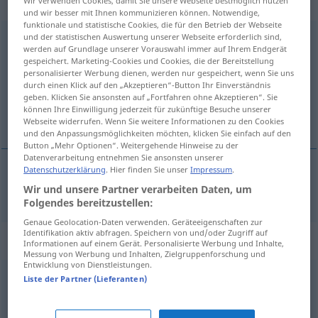
Eigenschaftswort
Wir verwenden Cookies, damit Sie unsere Webseite bestmöglich nutzen
und wir besser mit Ihnen kommunizieren können. Notwendige,
funktionale und statistische Cookies, die für den Betrieb der Webseite
und der statistischen Auswertung unserer Webseite erforderlich sind,
anspruchsvoll
adj
werden auf Grundlage unserer Vorauswahl immer auf Ihrem Endgerät
gespeichert. Marketing-Cookies und Cookies, die der Bereitstellung
Übersicht aller Übersetzungen
personalisierter Werbung dienen, werden nur gespeichert, wenn Sie uns
(Für mehr Details die Übersetzung anklicken/antippen)
durch einen Klick auf den „Akzeptieren“-Button Ihr Einverständnis
geben. Klicken Sie ansonsten auf „Fortfahren ohne Akzeptieren“. Sie
können Ihre Einwilligung jederzeit für zukünftige Besuche unserer
pretențios
Webseite widerrufen. Wenn Sie weitere Informationen zu den Cookies
und den Anpassungsmöglichkeiten möchten, klicken Sie einfach auf den
Button „Mehr Optionen“. Weitergehende Hinweise zu der
Datenverarbeitung entnehmen Sie ansonsten unserer
Datenschutzerklärung
. Hier finden Sie unser
Impressum
.
pretențios
anspruchsvoll
Wir und unsere Partner verarbeiten Daten, um
Folgendes bereitzustellen:
Genaue Geolocation-Daten verwenden. Geräteeigenschaften zur
Identifikation aktiv abfragen. Speichern von und/oder Zugriff auf
Synonyme für "anspruchsvoll"
Informationen auf einem Gerät. Personalisierte Werbung und Inhalte,
Messung von Werbung und Inhalten, Zielgruppenforschung und
Entwicklung von Dienstleistungen.
Liste der Partner (Lieferanten)
vornehm
,
beeindruckend
,
hoch
,
toll (ugs.)