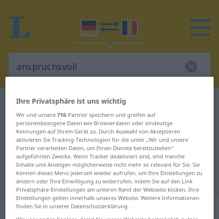
Ihre Privatsphäre ist uns wichtig
Deutsch-Rumänisch Wörterbuch
anspruchsvoll
Wir und unsere
716
-Partner speichern und greifen auf
Deutsch-Rumänisch Übersetzung
personenbezogene Daten wie Browserdaten oder eindeutige
Kennungen auf Ihrem Gerät zu. Durch Auswahl von Akzeptieren
für "anspruchsvoll"
aktivieren Sie Tracking-Technologien für die unter „Wir und unsere
Partner verarbeiten Daten, um Ihnen Dienste bereitzustellen“
aufgeführten Zwecke. Wenn Tracker deaktiviert sind, sind manche
"anspruchsvoll" Rumänisch
Inhalte und Anzeigen möglicherweise nicht mehr so relevant für Sie. Sie
können dieses Menü jederzeit wieder aufrufen, um Ihre Einstellungen zu
Übersetzung
ändern oder Ihre Einwilligung zu widerrufen, indem Sie auf den Link
Privatsphäre-Einstellungen am unteren Rand der Webseite klicken. Ihre
Einstellungen gelten innerhalb unseres Website. Weitere Informationen
„anspruchsvoll“
: Adjektiv,
finden Sie in unserer Datenschutzerklärung.