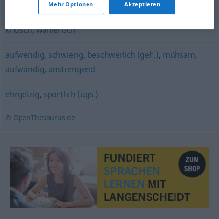
intelligent
Mehr Optionen
Akzeptieren
kritisch
,
wählerisch
aufwendig
,
schwierig
,
beschwerlich (geh.)
,
mühsam
,
aufwändig
,
anstrengend
ehrgeizig
,
sportlich (ugs.)
© OpenThesaurus.de