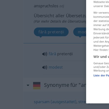
Webseite kli
anspruchslos
adj
unserer Dat
Wir verwend
Übersicht aller Übersetzungen
kommunizier
der statist
(Für mehr Details die Übersetzung anklicken/an
immer auf I
Werbung die
fără pretenții
modest
Einverständ
jederzeit f
und den Anp
Weitergehen
Hier finden
fără
pretenții
Wir und 
Genaue Geol
modest
und/oder Zu
Werbung und
Liste der P
Synonyme für "anspruchsl
sparsam (ausgestattet)
,
streng (reduzie