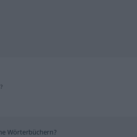
h?
ine Wörterbüchern?