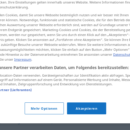
cken. Ihre Einstellungen gelten innerhalb unseres Website. Weitere Informationen fin
enschutzerklärung.
en Cookies, damit Sie unsere Webseite bestmöglich nutzen und wir besser mit Ihnen
en können. Notwendige, funktionale und statistische Cookies, die für den Betrieb d
ischen Auswertung unserer Webseite erforderlich sind, werden auf Grundlage unserer
tippen)
hrem Endgerät gespeichert. Marketing-Cookies und Cookies, die der Bereitstellung per
nen, werden nur gespeichert, wenn Sie uns durch einen Klick auf den „Akzeptieren“-
nis geben. Klicken Sie ansonsten auf „Fortfahren ohne Akzeptieren“. Sie können Ihre 
ür zukünftige Besuche unserer Webseite widerrufen. Wenn Sie weitere Informationen 
assungsmöglichkeiten möchten, klicken Sie einfach auf den Button „Mehr Optionen“
de Hinweise zu der Datenverarbeitung entnehmen Sie ansonsten unserer
Datenschut
 Sie unser
Impressum
.
anspruchslos
unsere Partner verarbeiten Daten, um Folgendes bereitzustellen:
ocation-Daten verwenden. Geräteeigenschaften zur Identifikation aktiv abfragen. Sp
anspruchslos
bescheiden
griff auf Informationen auf einem Gerät. Personalisierte Werbung und Inhalte, Mes
 Inhalten, Zielgruppenforschung und Entwicklung von Dienstleistungen.
artner (Lieferanten)
os"
Mehr Optionen
Akzeptieren
rt, zurückgenommen o.ä.)