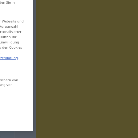
den Sie in
er Webseite und
 Vorauswahl
sonalisierter
Button Ihr
Einwilligung
zu den Cookies
.
zerklärung
.
eichern von
sung von