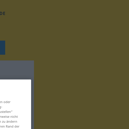
DE
en oder
g-
ustellen“
rweise nicht
en zu ändern
eren Rand der