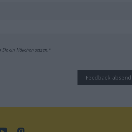
m Sie ein Häkchen setzen.*
Feedback absend
ook
YouTube
Instagram