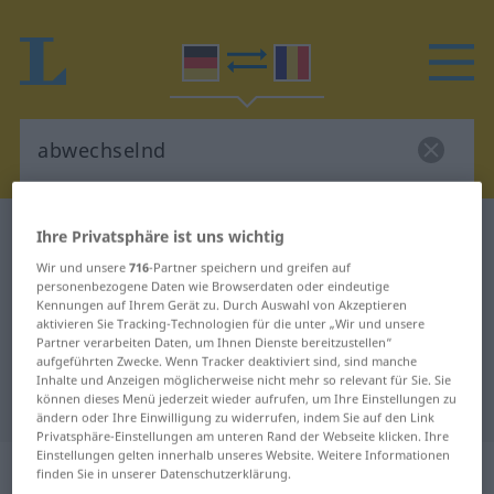
Deutsch-Rumänisch Wörterbuch
abwechselnd
Ihre Privatsphäre ist uns wichtig
Deutsch-Rumänisch Übersetzung
Wir und unsere
716
-Partner speichern und greifen auf
personenbezogene Daten wie Browserdaten oder eindeutige
für "abwechselnd"
Kennungen auf Ihrem Gerät zu. Durch Auswahl von Akzeptieren
aktivieren Sie Tracking-Technologien für die unter „Wir und unsere
Partner verarbeiten Daten, um Ihnen Dienste bereitzustellen“
aufgeführten Zwecke. Wenn Tracker deaktiviert sind, sind manche
"abwechselnd" Rumänisch
Inhalte und Anzeigen möglicherweise nicht mehr so relevant für Sie. Sie
können dieses Menü jederzeit wieder aufrufen, um Ihre Einstellungen zu
Übersetzung
ändern oder Ihre Einwilligung zu widerrufen, indem Sie auf den Link
Privatsphäre-Einstellungen am unteren Rand der Webseite klicken. Ihre
Einstellungen gelten innerhalb unseres Website. Weitere Informationen
„abwechselnd“
: adjektivisch
finden Sie in unserer Datenschutzerklärung.