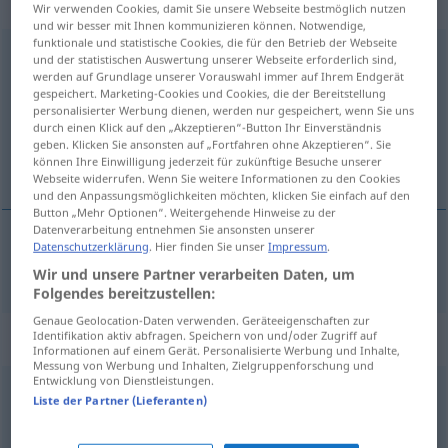
gebraucht
Wir verwenden Cookies, damit Sie unsere Webseite bestmöglich nutzen
und wir besser mit Ihnen kommunizieren können. Notwendige,
funktionale und statistische Cookies, die für den Betrieb der Webseite
abwechselnd
adjt
und der statistischen Auswertung unserer Webseite erforderlich sind,
werden auf Grundlage unserer Vorauswahl immer auf Ihrem Endgerät
Übersicht aller Übersetzungen
gespeichert. Marketing-Cookies und Cookies, die der Bereitstellung
personalisierter Werbung dienen, werden nur gespeichert, wenn Sie uns
(Für mehr Details die Übersetzung anklicken/antippen)
durch einen Klick auf den „Akzeptieren“-Button Ihr Einverständnis
geben. Klicken Sie ansonsten auf „Fortfahren ohne Akzeptieren“. Sie
alternativ
können Ihre Einwilligung jederzeit für zukünftige Besuche unserer
Webseite widerrufen. Wenn Sie weitere Informationen zu den Cookies
und den Anpassungsmöglichkeiten möchten, klicken Sie einfach auf den
Button „Mehr Optionen“. Weitergehende Hinweise zu der
Datenverarbeitung entnehmen Sie ansonsten unserer
Datenschutzerklärung
. Hier finden Sie unser
Impressum
.
alternativ
abwechselnd
Wir und unsere Partner verarbeiten Daten, um
Folgendes bereitzustellen:
Genaue Geolocation-Daten verwenden. Geräteeigenschaften zur
„abwechselnd“
: adverbial gebraucht
Identifikation aktiv abfragen. Speichern von und/oder Zugriff auf
Informationen auf einem Gerät. Personalisierte Werbung und Inhalte,
Messung von Werbung und Inhalten, Zielgruppenforschung und
Entwicklung von Dienstleistungen.
abwechselnd
advl
Liste der Partner (Lieferanten)
Übersicht aller Übersetzungen