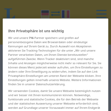
Ihre Privatsphäre ist uns wichtig
Wir und unsere
716
-Partner speichern und greifen auf
personenbezogene Daten wie Browserdaten oder eindeutige
Kennungen auf Ihrem Gerät zu. Durch Auswahl von Akzeptieren
aktivieren Sie Tracking-Technologien für die unter „Wir und unsere
Deutsch-Rumänisch Wörterbuch
W
7
Partner verarbeiten Daten, um Ihnen Dienste bereitzustellen“
aufgeführten Zwecke. Wenn Tracker deaktiviert sind, sind manche
Inhalte und Anzeigen möglicherweise nicht mehr so relevant für Sie. Sie
Wörter auf Deutsch, die mit W
können dieses Menü jederzeit wieder aufrufen, um Ihre Einstellungen zu
ändern oder Ihre Einwilligung zu widerrufen, indem Sie auf den Link
beginnen – Wasserzeichen ...
Privatsphäre-Einstellungen am unteren Rand der Webseite klicken. Ihre
wechseln
Einstellungen gelten innerhalb unseres Website. Weitere Informationen
finden Sie in unserer Datenschutzerklärung.
Wir verwenden Cookies, damit Sie unsere Webseite bestmöglich nutzen
Wasserzeichen
weben
und wir besser mit Ihnen kommunizieren können. Notwendige,
funktionale und statistische Cookies, die für den Betrieb der Webseite
und der statistischen Auswertung unserer Webseite erforderlich sind,
waten
Weblog
werden auf Grundlage unserer Vorauswahl immer auf Ihrem Endgerät