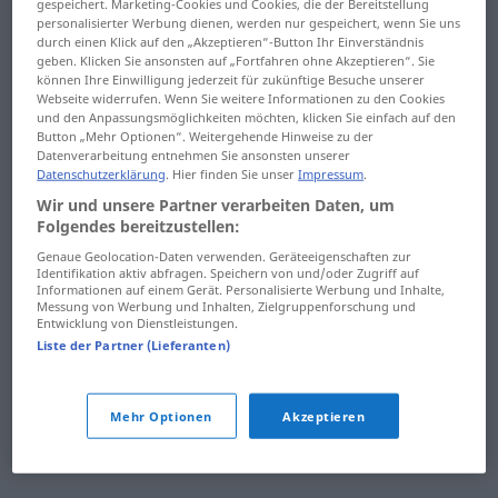
gespeichert. Marketing-Cookies und Cookies, die der Bereitstellung
Watt
Webportal
personalisierter Werbung dienen, werden nur gespeichert, wenn Sie uns
durch einen Klick auf den „Akzeptieren“-Button Ihr Einverständnis
Watte
Webseite
geben. Klicken Sie ansonsten auf „Fortfahren ohne Akzeptieren“. Sie
können Ihre Einwilligung jederzeit für zukünftige Besuche unserer
Webseite widerrufen. Wenn Sie weitere Informationen zu den Cookies
Wattebausch
Webserver
und den Anpassungsmöglichkeiten möchten, klicken Sie einfach auf den
Button „Mehr Optionen“. Weitergehende Hinweise zu der
Wattestäbchen
Website
Datenverarbeitung entnehmen Sie ansonsten unserer
Datenschutzerklärung
. Hier finden Sie unser
Impressum
.
WC
Webstuhl
Wir und unsere Partner verarbeiten Daten, um
Folgendes bereitzustellen:
WC-Reiniger
Wechsel
Genaue Geolocation-Daten verwenden. Geräteeigenschaften zur
Identifikation aktiv abfragen. Speichern von und/oder Zugriff auf
Web
Wechselgeld
Informationen auf einem Gerät. Personalisierte Werbung und Inhalte,
Messung von Werbung und Inhalten, Zielgruppenforschung und
Entwicklung von Dienstleistungen.
Webbrowser
wechselhaft
Liste der Partner (Lieferanten)
Webcam
Wechseljahre
Webdesign
Wechselkurs
Mehr Optionen
Akzeptieren
Webdesigner
wechseln