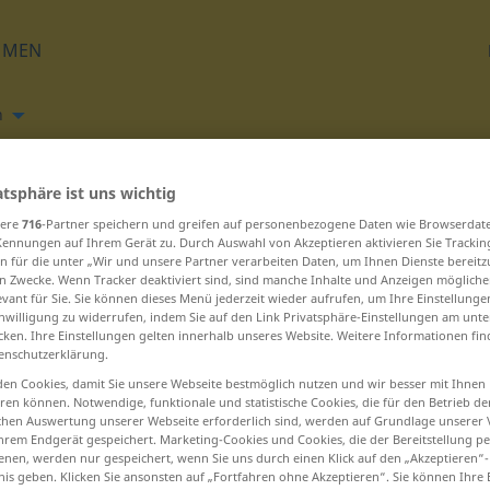
HMEN
h
Übersetzen
atsphäre ist uns wichtig
sere
716
-Partner speichern und greifen auf personenbezogene Daten wie Browserdat
Kennungen auf Ihrem Gerät zu. Durch Auswahl von Akzeptieren aktivieren Sie Trackin
n für die unter „Wir und unsere Partner verarbeiten Daten, um Ihnen Dienste bereitz
n Zwecke. Wenn Tracker deaktiviert sind, sind manche Inhalte und Anzeigen mögliche
evant für Sie. Sie können dieses Menü jederzeit wieder aufrufen, um Ihre Einstellung
inwilligung zu widerrufen, indem Sie auf den Link Privatsphäre-Einstellungen am unt
beginnen – wissenswert ... wofür
cken. Ihre Einstellungen gelten innerhalb unseres Website. Weitere Informationen fin
enschutzerklärung.
Woche
en Cookies, damit Sie unsere Webseite bestmöglich nutzen und wir besser mit Ihnen
en können. Notwendige, funktionale und statistische Cookies, die für den Betrieb d
ischen Auswertung unserer Webseite erforderlich sind, werden auf Grundlage unserer
Wochenende
hrem Endgerät gespeichert. Marketing-Cookies und Cookies, die der Bereitstellung per
nen, werden nur gespeichert, wenn Sie uns durch einen Klick auf den „Akzeptieren“-
Wochenendhaus
nis geben. Klicken Sie ansonsten auf „Fortfahren ohne Akzeptieren“. Sie können Ihre 