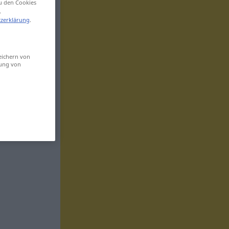
zu den Cookies
.
zerklärung
.
eichern von
sung von