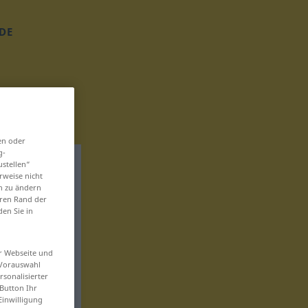
DE
en oder
g-
ustellen“
rweise nicht
en zu ändern
eren Rand der
den Sie in
er Webseite und
 Vorauswahl
sonalisierter
Button Ihr
Einwilligung