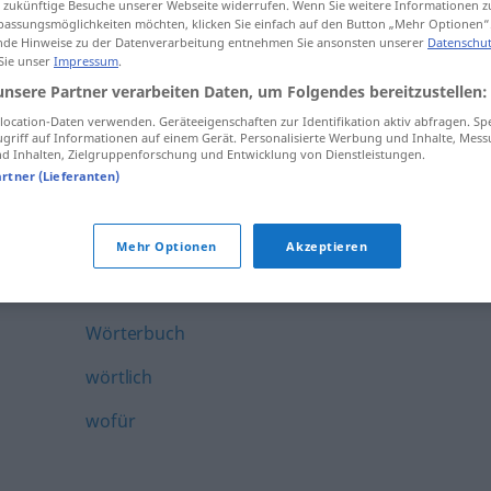
ür zukünftige Besuche unserer Webseite widerrufen. Wenn Sie weitere Informationen 
Wochenendurlaub
assungsmöglichkeiten möchten, klicken Sie einfach auf den Button „Mehr Optionen“
de Hinweise zu der Datenverarbeitung entnehmen Sie ansonsten unserer
Datenschut
 Sie unser
Impressum
.
Wochenkarte
unsere Partner verarbeiten Daten, um Folgendes bereitzustellen:
wochenlang
ocation-Daten verwenden. Geräteeigenschaften zur Identifikation aktiv abfragen. Sp
griff auf Informationen auf einem Gerät. Personalisierte Werbung und Inhalte, Mes
Wochentag
 Inhalten, Zielgruppenforschung und Entwicklung von Dienstleistungen.
artner (Lieferanten)
Wodka
wodurch
Mehr Optionen
Akzeptieren
wöchentlich
Wörterbuch
wörtlich
wofür