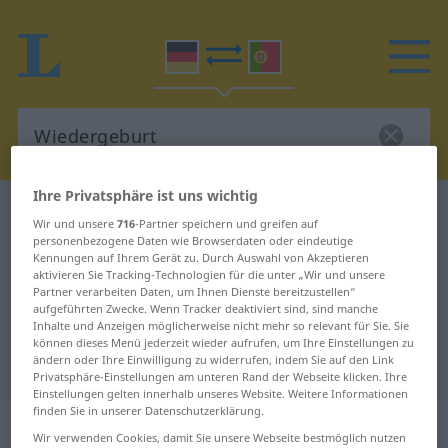
Ihre Privatsphäre ist uns wichtig
Deutsch-Portugiesisch Wörterbuch
Wiedergeburt
Wir und unsere
716
-Partner speichern und greifen auf
Deutsch-Portugiesisch
personenbezogene Daten wie Browserdaten oder eindeutige
Kennungen auf Ihrem Gerät zu. Durch Auswahl von Akzeptieren
Übersetzung für "Wiedergeburt"
aktivieren Sie Tracking-Technologien für die unter „Wir und unsere
Partner verarbeiten Daten, um Ihnen Dienste bereitzustellen“
aufgeführten Zwecke. Wenn Tracker deaktiviert sind, sind manche
Inhalte und Anzeigen möglicherweise nicht mehr so relevant für Sie. Sie
"Wiedergeburt" Portugiesisch
können dieses Menü jederzeit wieder aufrufen, um Ihre Einstellungen zu
ändern oder Ihre Einwilligung zu widerrufen, indem Sie auf den Link
Übersetzung
Privatsphäre-Einstellungen am unteren Rand der Webseite klicken. Ihre
Einstellungen gelten innerhalb unseres Website. Weitere Informationen
finden Sie in unserer Datenschutzerklärung.
„Wiedergeburt“
: Femininum
Wir verwenden Cookies, damit Sie unsere Webseite bestmöglich nutzen