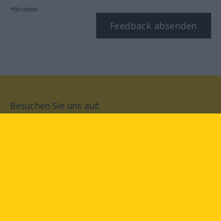
*Pflichtfeld
Feedback absenden
Besuchen Sie uns auf:
facebook
YouTube
Instagram
Langenscheidt
NUTZUNGSBEDINGUNGEN