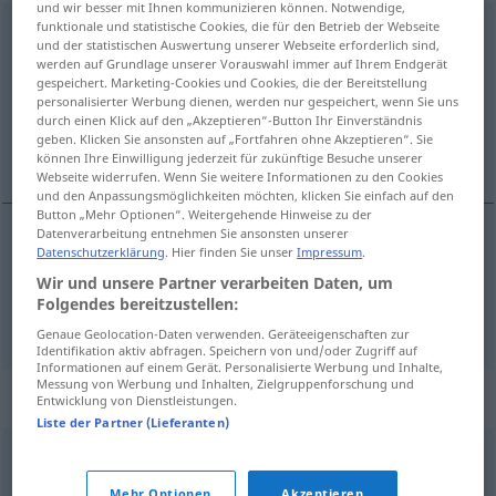
und wir besser mit Ihnen kommunizieren können. Notwendige,
funktionale und statistische Cookies, die für den Betrieb der Webseite
Wiedergeburt
f
<
o. pl
>
und der statistischen Auswertung unserer Webseite erforderlich sind,
werden auf Grundlage unserer Vorauswahl immer auf Ihrem Endgerät
Übersicht aller Übersetzungen
gespeichert. Marketing-Cookies und Cookies, die der Bereitstellung
personalisierter Werbung dienen, werden nur gespeichert, wenn Sie uns
(Für mehr Details die Übersetzung anklicken/antippen)
durch einen Klick auf den „Akzeptieren“-Button Ihr Einverständnis
geben. Klicken Sie ansonsten auf „Fortfahren ohne Akzeptieren“. Sie
renascimento, regeneração
können Ihre Einwilligung jederzeit für zukünftige Besuche unserer
Webseite widerrufen. Wenn Sie weitere Informationen zu den Cookies
und den Anpassungsmöglichkeiten möchten, klicken Sie einfach auf den
Button „Mehr Optionen“. Weitergehende Hinweise zu der
Datenverarbeitung entnehmen Sie ansonsten unserer
Datenschutzerklärung
. Hier finden Sie unser
Impressum
.
renascimento
m
Wiedergeburt
Wir und unsere Partner verarbeiten Daten, um
Folgendes bereitzustellen:
regeneração
f
Wiedergeburt
REL
Genaue Geolocation-Daten verwenden. Geräteeigenschaften zur
Identifikation aktiv abfragen. Speichern von und/oder Zugriff auf
Informationen auf einem Gerät. Personalisierte Werbung und Inhalte,
Messung von Werbung und Inhalten, Zielgruppenforschung und
Synonyme für "Wiedergeburt"
Entwicklung von Dienstleistungen.
Liste der Partner (Lieferanten)
Rückkehr
,
Auferweckung
,
Renaissance
Mehr Optionen
Akzeptieren