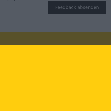
Feedback absenden
Besuchen Sie uns auf:
facebook
YouTube
Instagram
Langenscheidt
NUTZUNGSBEDINGUNGEN