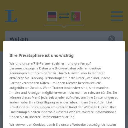
Ihre Privatsphäre ist uns wichtig
Deutsch-Portugiesisch Wörterbuch
Weizen
Wir und unsere
716
-Partner speichern und greifen auf
Deutsch-Portugiesisch
personenbezogene Daten wie Browserdaten oder eindeutige
Kennungen auf Ihrem Gerät zu. Durch Auswahl von Akzeptieren
Übersetzung für "Weizen"
aktivieren Sie Tracking-Technologien für die unter „Wir und unsere
Partner verarbeiten Daten, um Ihnen Dienste bereitzustellen“
aufgeführten Zwecke. Wenn Tracker deaktiviert sind, sind manche
Inhalte und Anzeigen möglicherweise nicht mehr so relevant für Sie. Sie
"Weizen" Portugiesisch
können dieses Menü jederzeit wieder aufrufen, um Ihre Einstellungen zu
ändern oder Ihre Einwilligung zu widerrufen, indem Sie auf den Link
Übersetzung
Privatsphäre-Einstellungen am unteren Rand der Webseite klicken. Ihre
Einstellungen gelten innerhalb unseres Website. Weitere Informationen
finden Sie in unserer Datenschutzerklärung.
„Weizen“
: Maskulinum
Wir verwenden Cookies, damit Sie unsere Webseite bestmöglich nutzen