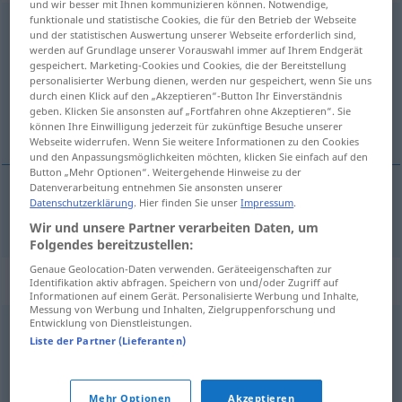
und wir besser mit Ihnen kommunizieren können. Notwendige,
funktionale und statistische Cookies, die für den Betrieb der Webseite
Weizen
[ˈvaɪtsən]
m
<
-s
;
o. pl
>
und der statistischen Auswertung unserer Webseite erforderlich sind,
werden auf Grundlage unserer Vorauswahl immer auf Ihrem Endgerät
Übersicht aller Übersetzungen
gespeichert. Marketing-Cookies und Cookies, die der Bereitstellung
personalisierter Werbung dienen, werden nur gespeichert, wenn Sie uns
(Für mehr Details die Übersetzung anklicken/antippen)
durch einen Klick auf den „Akzeptieren“-Button Ihr Einverständnis
geben. Klicken Sie ansonsten auf „Fortfahren ohne Akzeptieren“. Sie
trigo
können Ihre Einwilligung jederzeit für zukünftige Besuche unserer
Webseite widerrufen. Wenn Sie weitere Informationen zu den Cookies
und den Anpassungsmöglichkeiten möchten, klicken Sie einfach auf den
Button „Mehr Optionen“. Weitergehende Hinweise zu der
Datenverarbeitung entnehmen Sie ansonsten unserer
Datenschutzerklärung
. Hier finden Sie unser
Impressum
.
trigo
m
Weizen
Wir und unsere Partner verarbeiten Daten, um
Folgendes bereitzustellen:
Genaue Geolocation-Daten verwenden. Geräteeigenschaften zur
Synonyme für "Weizen"
Identifikation aktiv abfragen. Speichern von und/oder Zugriff auf
Informationen auf einem Gerät. Personalisierte Werbung und Inhalte,
Messung von Werbung und Inhalten, Zielgruppenforschung und
Entwicklung von Dienstleistungen.
Weißbier (bair., österr.)
,
Weiße
,
Weizenbier
Liste der Partner (Lieferanten)
© OpenThesaurus.de
Mehr Optionen
Akzeptieren