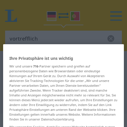
Ihre Privatsphäre ist uns wichtig
Deutsch-Portugiesisch Wörterbuch
vortrefflich
Wir und unsere
716
-Partner speichern und greifen auf
Deutsch-Portugiesisch
personenbezogene Daten wie Browserdaten oder eindeutige
Kennungen auf Ihrem Gerät zu. Durch Auswahl von Akzeptieren
Übersetzung für "vortrefflich"
aktivieren Sie Tracking-Technologien für die unter „Wir und unsere
Partner verarbeiten Daten, um Ihnen Dienste bereitzustellen“
aufgeführten Zwecke. Wenn Tracker deaktiviert sind, sind manche
"vortrefflich" Portugiesisch
Inhalte und Anzeigen möglicherweise nicht mehr so relevant für Sie. Sie
können dieses Menü jederzeit wieder aufrufen, um Ihre Einstellungen zu
Übersetzung
ändern oder Ihre Einwilligung zu widerrufen, indem Sie auf den Link
Privatsphäre-Einstellungen am unteren Rand der Webseite klicken. Ihre
Einstellungen gelten innerhalb unseres Website. Weitere Informationen
„vortrefflich“
finden Sie in unserer Datenschutzerklärung.
Wir verwenden Cookies, damit Sie unsere Webseite bestmöglich nutzen