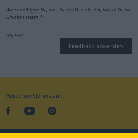
Bitte bestätigen Sie, dass Sie ein Mensch sind, indem Sie ein
Häkchen setzen.*
*Pflichtfeld
Feedback absenden
Besuchen Sie uns auf:
facebook
YouTube
Instagram