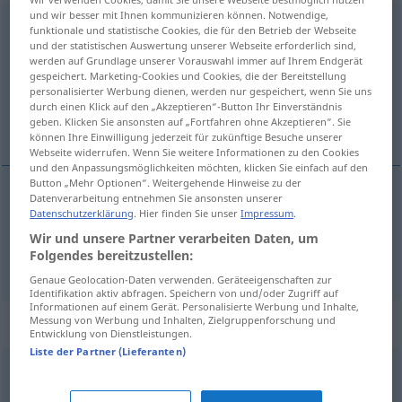
und wir besser mit Ihnen kommunizieren können. Notwendige,
vortrefflich
GEH
funktionale und statistische Cookies, die für den Betrieb der Webseite
und der statistischen Auswertung unserer Webseite erforderlich sind,
Übersicht aller Übersetzungen
werden auf Grundlage unserer Vorauswahl immer auf Ihrem Endgerät
gespeichert. Marketing-Cookies und Cookies, die der Bereitstellung
(Für mehr Details die Übersetzung anklicken/antippen)
personalisierter Werbung dienen, werden nur gespeichert, wenn Sie uns
durch einen Klick auf den „Akzeptieren“-Button Ihr Einverständnis
excelente, primoroso, esmerado
geben. Klicken Sie ansonsten auf „Fortfahren ohne Akzeptieren“. Sie
können Ihre Einwilligung jederzeit für zukünftige Besuche unserer
Webseite widerrufen. Wenn Sie weitere Informationen zu den Cookies
und den Anpassungsmöglichkeiten möchten, klicken Sie einfach auf den
Button „Mehr Optionen“. Weitergehende Hinweise zu der
Datenverarbeitung entnehmen Sie ansonsten unserer
excelente
Datenschutzerklärung
,
primoroso
. Hier finden Sie unser
vortrefflich
Impressum
.
GEH
Wir und unsere Partner verarbeiten Daten, um
Folgendes bereitzustellen:
esmerado
vortrefflich
Arbeit
a.
GEH
Genaue Geolocation-Daten verwenden. Geräteeigenschaften zur
Identifikation aktiv abfragen. Speichern von und/oder Zugriff auf
Informationen auf einem Gerät. Personalisierte Werbung und Inhalte,
Synonyme für "vortrefflich"
Messung von Werbung und Inhalten, Zielgruppenforschung und
Entwicklung von Dienstleistungen.
Liste der Partner (Lieferanten)
mustergültig
,
untadelig
,
fehlerfrei
,
makellos
,
vorzüglich
,