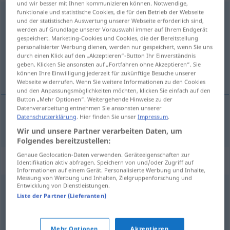
und wir besser mit Ihnen kommunizieren können. Notwendige,
funktionale und statistische Cookies, die für den Betrieb der Webseite
vorausahnen
und der statistischen Auswertung unserer Webseite erforderlich sind,
werden auf Grundlage unserer Vorauswahl immer auf Ihrem Endgerät
Übersicht aller Übersetzungen
gespeichert. Marketing-Cookies und Cookies, die der Bereitstellung
personalisierter Werbung dienen, werden nur gespeichert, wenn Sie uns
(Für mehr Details die Übersetzung anklicken/antippen)
durch einen Klick auf den „Akzeptieren“-Button Ihr Einverständnis
geben. Klicken Sie ansonsten auf „Fortfahren ohne Akzeptieren“. Sie
pressentir
können Ihre Einwilligung jederzeit für zukünftige Besuche unserer
Webseite widerrufen. Wenn Sie weitere Informationen zu den Cookies
und den Anpassungsmöglichkeiten möchten, klicken Sie einfach auf den
Button „Mehr Optionen“. Weitergehende Hinweise zu der
Datenverarbeitung entnehmen Sie ansonsten unserer
Datenschutzerklärung
. Hier finden Sie unser
Impressum
.
pressentir
vorausahnen
Wir und unsere Partner verarbeiten Daten, um
Folgendes bereitzustellen:
Genaue Geolocation-Daten verwenden. Geräteeigenschaften zur
Synonyme für "vorausahnen"
Identifikation aktiv abfragen. Speichern von und/oder Zugriff auf
Informationen auf einem Gerät. Personalisierte Werbung und Inhalte,
Messung von Werbung und Inhalten, Zielgruppenforschung und
Entwicklung von Dienstleistungen.
voraussehen
,
erwarten
,
(jemandem) schwanen
,
wittern
,
Liste der Partner (Lieferanten)
(etwas) ahnen
Mehr Optionen
Akzeptieren