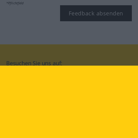
*Pflichtfeld
Feedback absenden
Besuchen Sie uns auf:
facebook
YouTube
Instagram
Langenscheidt
NUTZUNGSBEDINGUNGEN