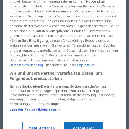
und wir besser mit Ihnen kommunizieren können. Notwendige,
funktionale und statistische Cookies, die für den Betrieb der Webseite
Verzehr
[fɛrˈtseːr]
m
<
-(e)s
;
o. pl
>
und der statistischen Auswertung unserer Webseite erforderlich sind,
werden auf Grundlage unserer Vorauswahl immer auf Ihrem Endgerät
Übersicht aller Übersetzungen
gespeichert. Marketing-Cookies und Cookies, die der Bereitstellung
personalisierter Werbung dienen, werden nur gespeichert, wenn Sie uns
(Für mehr Details die Übersetzung anklicken/antippen)
durch einen Klick auf den „Akzeptieren“-Button Ihr Einverständnis
geben. Klicken Sie ansonsten auf „Fortfahren ohne Akzeptieren“. Sie
consumo
können Ihre Einwilligung jederzeit für zukünftige Besuche unserer
Webseite widerrufen. Wenn Sie weitere Informationen zu den Cookies
und den Anpassungsmöglichkeiten möchten, klicken Sie einfach auf den
Button „Mehr Optionen“. Weitergehende Hinweise zu der
Datenverarbeitung entnehmen Sie ansonsten unserer
Datenschutzerklärung
. Hier finden Sie unser
Impressum
.
consumo
m
Verzehr
Wir und unsere Partner verarbeiten Daten, um
Folgendes bereitzustellen:
Genaue Geolocation-Daten verwenden. Geräteeigenschaften zur
Synonyme für "Verzehr"
Identifikation aktiv abfragen. Speichern von und/oder Zugriff auf
Informationen auf einem Gerät. Personalisierte Werbung und Inhalte,
Messung von Werbung und Inhalten, Zielgruppenforschung und
Entwicklung von Dienstleistungen.
Aufnahme
Liste der Partner (Lieferanten)
© OpenThesaurus.de
Mehr Optionen
Akzeptieren