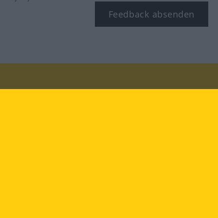
Feedback absenden
Besuchen Sie uns auf:
facebook
YouTube
Instagram
Langenscheidt
NUTZUNGSBEDINGUNGEN