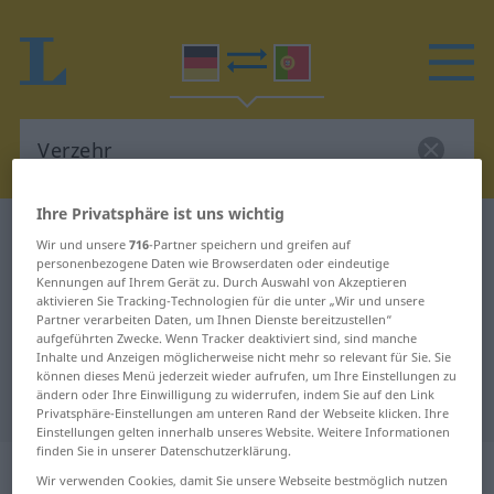
Ihre Privatsphäre ist uns wichtig
Deutsch-Portugiesisch Wörterbuch
Verzehr
Wir und unsere
716
-Partner speichern und greifen auf
Deutsch-Portugiesisch
personenbezogene Daten wie Browserdaten oder eindeutige
Kennungen auf Ihrem Gerät zu. Durch Auswahl von Akzeptieren
Übersetzung für "Verzehr"
aktivieren Sie Tracking-Technologien für die unter „Wir und unsere
Partner verarbeiten Daten, um Ihnen Dienste bereitzustellen“
aufgeführten Zwecke. Wenn Tracker deaktiviert sind, sind manche
Inhalte und Anzeigen möglicherweise nicht mehr so relevant für Sie. Sie
"Verzehr" Portugiesisch
können dieses Menü jederzeit wieder aufrufen, um Ihre Einstellungen zu
ändern oder Ihre Einwilligung zu widerrufen, indem Sie auf den Link
Übersetzung
Privatsphäre-Einstellungen am unteren Rand der Webseite klicken. Ihre
Einstellungen gelten innerhalb unseres Website. Weitere Informationen
finden Sie in unserer Datenschutzerklärung.
„Verzehr“
: Maskulinum
Wir verwenden Cookies, damit Sie unsere Webseite bestmöglich nutzen