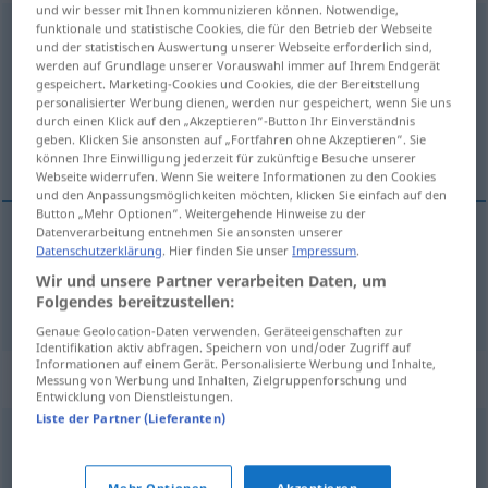
und wir besser mit Ihnen kommunizieren können. Notwendige,
funktionale und statistische Cookies, die für den Betrieb der Webseite
veralbern
<
veralbern
>
UMG
und der statistischen Auswertung unserer Webseite erforderlich sind,
werden auf Grundlage unserer Vorauswahl immer auf Ihrem Endgerät
Übersicht aller Übersetzungen
gespeichert. Marketing-Cookies und Cookies, die der Bereitstellung
(Für mehr Details die Übersetzung anklicken/antippen)
personalisierter Werbung dienen, werden nur gespeichert, wenn Sie uns
durch einen Klick auf den „Akzeptieren“-Button Ihr Einverständnis
geben. Klicken Sie ansonsten auf „Fortfahren ohne Akzeptieren“. Sie
troçar de, fazer pouco de, ridicularizar
können Ihre Einwilligung jederzeit für zukünftige Besuche unserer
Webseite widerrufen. Wenn Sie weitere Informationen zu den Cookies
und den Anpassungsmöglichkeiten möchten, klicken Sie einfach auf den
Button „Mehr Optionen“. Weitergehende Hinweise zu der
Datenverarbeitung entnehmen Sie ansonsten unserer
Datenschutzerklärung
. Hier finden Sie unser
Impressum
.
troçar
de,
fazer
pouco de,
ridicularizar
Wir und unsere Partner verarbeiten Daten, um
veralbern
Folgendes bereitzustellen:
UMG
Genaue Geolocation-Daten verwenden. Geräteeigenschaften zur
Identifikation aktiv abfragen. Speichern von und/oder Zugriff auf
Informationen auf einem Gerät. Personalisierte Werbung und Inhalte,
Synonyme für "veralbern"
Messung von Werbung und Inhalten, Zielgruppenforschung und
Entwicklung von Dienstleistungen.
Liste der Partner (Lieferanten)
verspotten (Hauptform)
,
spotten (über)
,
belächeln
,
auslachen
,
(sich) belustigen (über) (geh.)
,
(sich)