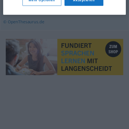
Mehr Optionen
Akzeptieren
mokieren (über)
,
witzeln
© OpenThesaurus.de