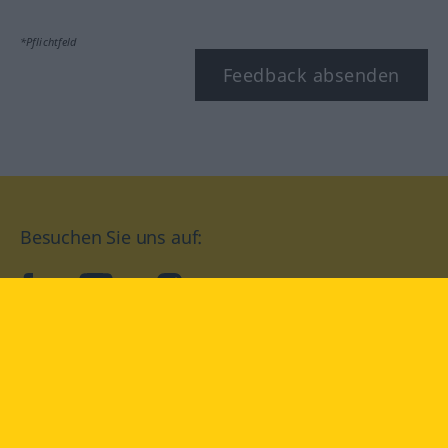
*Pflichtfeld
Feedback absenden
Besuchen Sie uns auf:
facebook
YouTube
Instagram
Langenscheidt