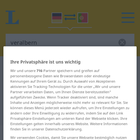
Ihre Privatsphäre ist uns wichtig
Deutsch-Portugiesisch Wörterbuch
veralbern
Wir und unsere
716
-Partner speichern und greifen auf
Deutsch-Portugiesisch
personenbezogene Daten wie Browserdaten oder eindeutige
Kennungen auf Ihrem Gerät zu. Durch Auswahl von Akzeptieren
Übersetzung für "veralbern"
aktivieren Sie Tracking-Technologien für die unter „Wir und unsere
Partner verarbeiten Daten, um Ihnen Dienste bereitzustellen“
aufgeführten Zwecke. Wenn Tracker deaktiviert sind, sind manche
Inhalte und Anzeigen möglicherweise nicht mehr so relevant für Sie. Sie
"veralbern" Portugiesisch
können dieses Menü jederzeit wieder aufrufen, um Ihre Einstellungen zu
Übersetzung
ändern oder Ihre Einwilligung zu widerrufen, indem Sie auf den Link
Privatsphäre-Einstellungen am unteren Rand der Webseite klicken. Ihre
Einstellungen gelten innerhalb unseres Website. Weitere Informationen
finden Sie in unserer Datenschutzerklärung.
„veralbern“
Wir verwenden Cookies, damit Sie unsere Webseite bestmöglich nutzen