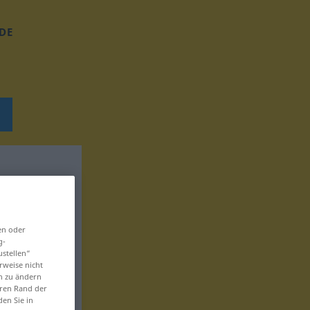
DE
en oder
g-
ustellen“
rweise nicht
en zu ändern
eren Rand der
den Sie in