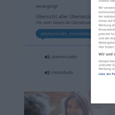
unserer Dat
verängstigt
Wir verwend
kommunizier
Übersicht aller Übersetzungen
der statist
immer auf I
(Für mehr Details die Übersetzung anklicken/an
Werbung die
Einverständ
atemorizado, intimidado
jederzeit f
und den Anp
Weitergehen
Hier finden
Wir und 
atemorizado
Genaue Geol
und/oder Zu
Werbung und
intimidado
Liste der P