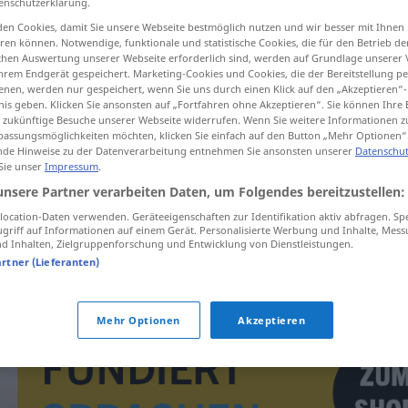
enschutzerklärung.
en Cookies, damit Sie unsere Webseite bestmöglich nutzen und wir besser mit Ihnen
en können. Notwendige, funktionale und statistische Cookies, die für den Betrieb d
ischen Auswertung unserer Webseite erforderlich sind, werden auf Grundlage unserer
hrem Endgerät gespeichert. Marketing-Cookies und Cookies, die der Bereitstellung per
tippen)
nen, werden nur gespeichert, wenn Sie uns durch einen Klick auf den „Akzeptieren“-
nis geben. Klicken Sie ansonsten auf „Fortfahren ohne Akzeptieren“. Sie können Ihre 
ür zukünftige Besuche unserer Webseite widerrufen. Wenn Sie weitere Informationen 
assungsmöglichkeiten möchten, klicken Sie einfach auf den Button „Mehr Optionen“
de Hinweise zu der Datenverarbeitung entnehmen Sie ansonsten unserer
Datenschut
 Sie unser
Impressum
.
unsere Partner verarbeiten Daten, um Folgendes bereitzustellen:
verängstigt
ocation-Daten verwenden. Geräteeigenschaften zur Identifikation aktiv abfragen. Sp
griff auf Informationen auf einem Gerät. Personalisierte Werbung und Inhalte, Mes
 Inhalten, Zielgruppenforschung und Entwicklung von Dienstleistungen.
verängstigt
artner (Lieferanten)
Mehr Optionen
Akzeptieren