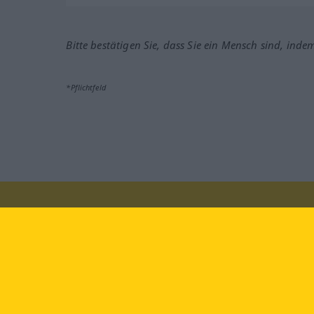
Bitte bestätigen Sie, dass Sie ein Mensch sind, inde
*Pflichtfeld
Besuchen Sie uns auf:
faceb