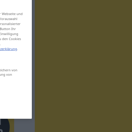
er Webseite und
 Vorauswahl
sonalisierter
Button Ihr
Einwilligung
zu den Cookies
.
zerklärung
.
eichern von
sung von