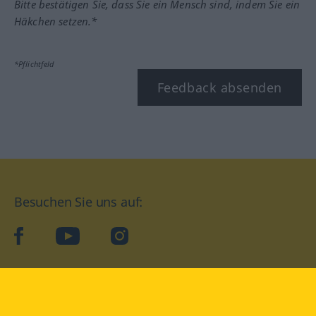
Bitte bestätigen Sie, dass Sie ein Mensch sind, indem Sie ein
Häkchen setzen.*
*Pflichtfeld
Feedback absenden
Besuchen Sie uns auf:
facebook
YouTube
Instagram