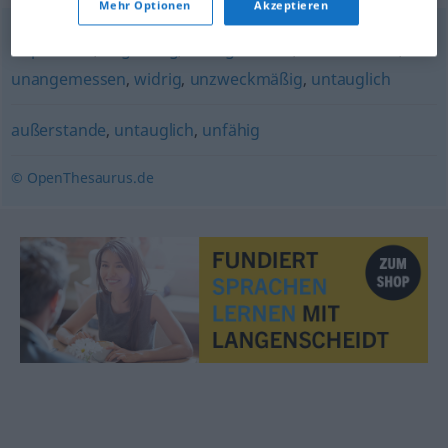
Mehr Optionen
Akzeptieren
unpassend
,
ungünstig
,
unangebracht
,
unbrauchbar
,
unangemessen
,
widrig
,
unzweckmäßig
,
untauglich
außerstande
,
untauglich
,
unfähig
© OpenThesaurus.de