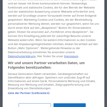
und wir besser mit Ihnen kommunizieren können. Notwendige,
ungeeignet
funktionale und statistische Cookies, die für den Betrieb der Webseite
und der statistischen Auswertung unserer Webseite erforderlich sind,
werden auf Grundlage unserer Vorauswahl immer auf Ihrem Endgerät
Übersicht aller Übersetzungen
gespeichert. Marketing-Cookies und Cookies, die der Bereitstellung
(Für mehr Details die Übersetzung anklicken/antippen)
personalisierter Werbung dienen, werden nur gespeichert, wenn Sie uns
durch einen Klick auf den „Akzeptieren“-Button Ihr Einverständnis
geben. Klicken Sie ansonsten auf „Fortfahren ohne Akzeptieren“. Sie
impróprio, inadequado, pouco apropriado,
können Ihre Einwilligung jederzeit für zukünftige Besuche unserer
incapaz
Webseite widerrufen. Wenn Sie weitere Informationen zu den Cookies
und den Anpassungsmöglichkeiten möchten, klicken Sie einfach auf den
Button „Mehr Optionen“. Weitergehende Hinweise zu der
Datenverarbeitung entnehmen Sie ansonsten unserer
Datenschutzerklärung
. Hier finden Sie unser
Impressum
.
impróprio
,
inadequado
ungeeignet
Wir und unsere Partner verarbeiten Daten, um
Folgendes bereitzustellen:
pouco
apropriado
ungeeignet
Genaue Geolocation-Daten verwenden. Geräteeigenschaften zur
Identifikation aktiv abfragen. Speichern von und/oder Zugriff auf
Informationen auf einem Gerät. Personalisierte Werbung und Inhalte,
incapaz
ungeeignet
jemand
Messung von Werbung und Inhalten, Zielgruppenforschung und
Entwicklung von Dienstleistungen.
Liste der Partner (Lieferanten)
Synonyme für "ungeeignet"