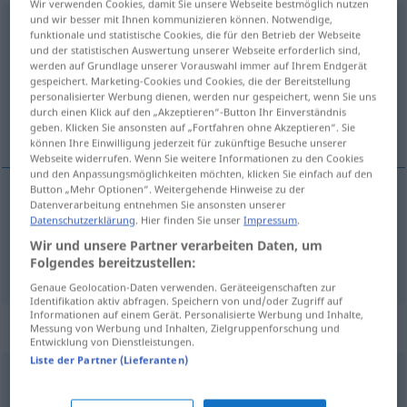
Wir verwenden Cookies, damit Sie unsere Webseite bestmöglich nutzen
und wir besser mit Ihnen kommunizieren können. Notwendige,
unflätig
[ˈʊnflɛːtɪç]
GEH
funktionale und statistische Cookies, die für den Betrieb der Webseite
und der statistischen Auswertung unserer Webseite erforderlich sind,
Übersicht aller Übersetzungen
werden auf Grundlage unserer Vorauswahl immer auf Ihrem Endgerät
gespeichert. Marketing-Cookies und Cookies, die der Bereitstellung
(Für mehr Details die Übersetzung anklicken/antippen)
personalisierter Werbung dienen, werden nur gespeichert, wenn Sie uns
durch einen Klick auf den „Akzeptieren“-Button Ihr Einverständnis
porco, obsceno, torpe
geben. Klicken Sie ansonsten auf „Fortfahren ohne Akzeptieren“. Sie
können Ihre Einwilligung jederzeit für zukünftige Besuche unserer
Webseite widerrufen. Wenn Sie weitere Informationen zu den Cookies
und den Anpassungsmöglichkeiten möchten, klicken Sie einfach auf den
Button „Mehr Optionen“. Weitergehende Hinweise zu der
Datenverarbeitung entnehmen Sie ansonsten unserer
porco
unflätig
GEH
Datenschutzerklärung
. Hier finden Sie unser
Impressum
.
Wir und unsere Partner verarbeiten Daten, um
obsceno
,
torpe
unflätig
Folgendes bereitzustellen:
GEH
Genaue Geolocation-Daten verwenden. Geräteeigenschaften zur
Identifikation aktiv abfragen. Speichern von und/oder Zugriff auf
Informationen auf einem Gerät. Personalisierte Werbung und Inhalte,
Synonyme für "unflätig"
Messung von Werbung und Inhalten, Zielgruppenforschung und
Entwicklung von Dienstleistungen.
Liste der Partner (Lieferanten)
ungesittet
,
unmanierlich
,
unartig
,
anmaßend
,