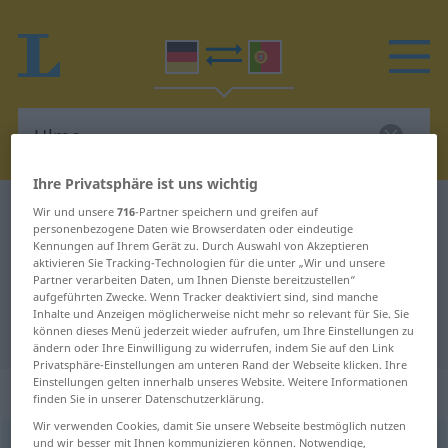
Ihre Privatsphäre ist uns wichtig
Deutsch-Portugiesisch Wörterbuch
Ulme
Wir und unsere
716
-Partner speichern und greifen auf
personenbezogene Daten wie Browserdaten oder eindeutige
Deutsch-Portugiesisch
Kennungen auf Ihrem Gerät zu. Durch Auswahl von Akzeptieren
aktivieren Sie Tracking-Technologien für die unter „Wir und unsere
Übersetzung für "Ulme"
Partner verarbeiten Daten, um Ihnen Dienste bereitzustellen“
aufgeführten Zwecke. Wenn Tracker deaktiviert sind, sind manche
Inhalte und Anzeigen möglicherweise nicht mehr so relevant für Sie. Sie
"Ulme" Portugiesisch Übersetzung
können dieses Menü jederzeit wieder aufrufen, um Ihre Einstellungen zu
ändern oder Ihre Einwilligung zu widerrufen, indem Sie auf den Link
Privatsphäre-Einstellungen am unteren Rand der Webseite klicken. Ihre
Einstellungen gelten innerhalb unseres Website. Weitere Informationen
„Ulme“
: Femininum
finden Sie in unserer Datenschutzerklärung.
Wir verwenden Cookies, damit Sie unsere Webseite bestmöglich nutzen
und wir besser mit Ihnen kommunizieren können. Notwendige,
Ulme
[ˈʊlmə]
f