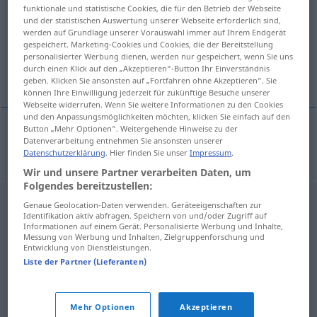
funktionale und statistische Cookies, die für den Betrieb der Webseite
und der statistischen Auswertung unserer Webseite erforderlich sind,
Übersicht aller Übersetzungen
werden auf Grundlage unserer Vorauswahl immer auf Ihrem Endgerät
(Für mehr Details die Übersetzung anklicken/antippen)
gespeichert. Marketing-Cookies und Cookies, die der Bereitstellung
personalisierter Werbung dienen, werden nur gespeichert, wenn Sie uns
durch einen Klick auf den „Akzeptieren“-Button Ihr Einverständnis
olmeiro
geben. Klicken Sie ansonsten auf „Fortfahren ohne Akzeptieren“. Sie
können Ihre Einwilligung jederzeit für zukünftige Besuche unserer
Webseite widerrufen. Wenn Sie weitere Informationen zu den Cookies
und den Anpassungsmöglichkeiten möchten, klicken Sie einfach auf den
Button „Mehr Optionen“. Weitergehende Hinweise zu der
Datenverarbeitung entnehmen Sie ansonsten unserer
olm(eir)o
m
Ulme
Datenschutzerklärung
. Hier finden Sie unser
Impressum
.
Wir und unsere Partner verarbeiten Daten, um
Folgendes bereitzustellen:
Genaue Geolocation-Daten verwenden. Geräteeigenschaften zur
Identifikation aktiv abfragen. Speichern von und/oder Zugriff auf
Informationen auf einem Gerät. Personalisierte Werbung und Inhalte,
Messung von Werbung und Inhalten, Zielgruppenforschung und
Entwicklung von Dienstleistungen.
Liste der Partner (Lieferanten)
Mehr Optionen
Akzeptieren