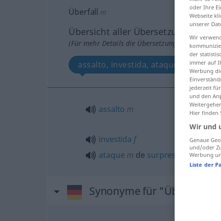
oder Ihre E
Überfall
m
Webseite kli
unserer Dat
Übersicht aller Übersetzungen
Wir verwend
(Für mehr Details die Übersetzung anklicken/an
kommunizier
der statist
immer auf I
assalto, investida, ataque de surpre
Werbung die
Einverständ
jederzeit f
und den Anp
Weitergehen
assalto
m
Hier finden
Wir und 
investida
f
Genaue Geol
und/oder Zu
ataque
m
de
surpresa
Werbung und
Liste der P
Synonyme für "Überfall"