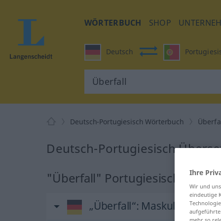
WÖRTERBUCH
SHOP
UNTERNE
Deutsch
Portugiesi
Deutsch-Portugiesisch Wörterbuch
Überfa
Deutsch-Portugiesisch Überset
Ihre Priv
"Überfall" Portugiesisch Übers
Wir und un
eindeutige 
„Überfall“
: Maskulinum
Technologie
aufgeführte
mehr so rel