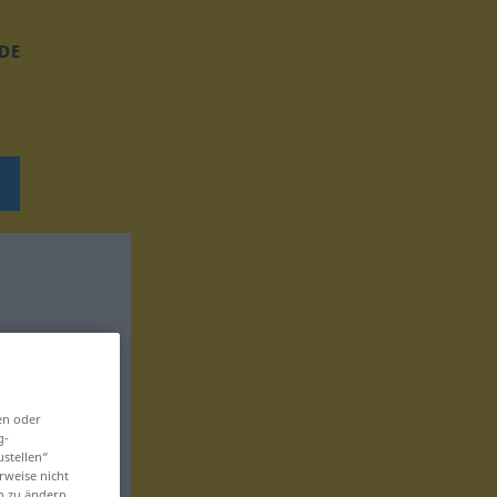
DE
en oder
g-
ustellen“
rweise nicht
en zu ändern