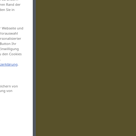
eren Rand der
den Sie in
er Webseite und
 Vorauswahl
sonalisierter
Button Ihr
Einwilligung
zu den Cookies
.
zerklärung
.
eichern von
sung von