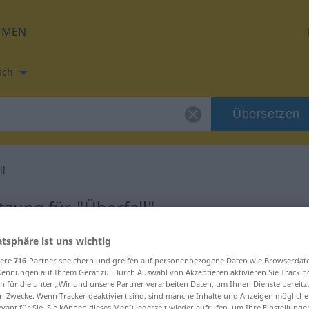
HMEN
sch
Übersetzen
ll
zung für "Überfall"
atsphäre ist uns wichtig
etzung
sere
716
-Partner speichern und greifen auf personenbezogene Daten wie Browserdat
Kennungen auf Ihrem Gerät zu. Durch Auswahl von Akzeptieren aktivieren Sie Trackin
n für die unter „Wir und unsere Partner verarbeiten Daten, um Ihnen Dienste bereitz
n Zwecke. Wenn Tracker deaktiviert sind, sind manche Inhalte und Anzeigen mögliche
evant für Sie. Sie können dieses Menü jederzeit wieder aufrufen, um Ihre Einstellung