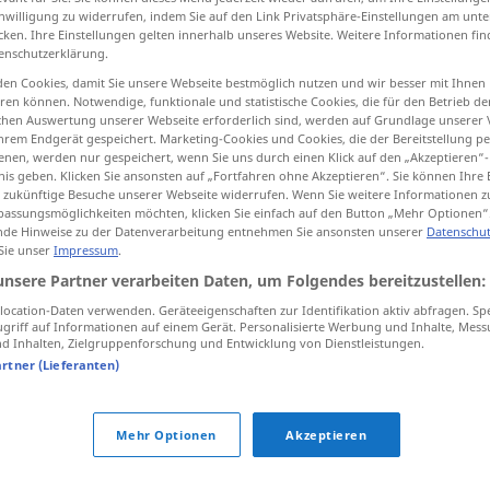
inwilligung zu widerrufen, indem Sie auf den Link Privatsphäre-Einstellungen am unt
cken. Ihre Einstellungen gelten innerhalb unseres Website. Weitere Informationen fin
enschutzerklärung.
en Cookies, damit Sie unsere Webseite bestmöglich nutzen und wir besser mit Ihnen
tippen)
en können. Notwendige, funktionale und statistische Cookies, die für den Betrieb d
ischen Auswertung unserer Webseite erforderlich sind, werden auf Grundlage unserer
hrem Endgerät gespeichert. Marketing-Cookies und Cookies, die der Bereitstellung per
sa
nen, werden nur gespeichert, wenn Sie uns durch einen Klick auf den „Akzeptieren“-
nis geben. Klicken Sie ansonsten auf „Fortfahren ohne Akzeptieren“. Sie können Ihre 
ür zukünftige Besuche unserer Webseite widerrufen. Wenn Sie weitere Informationen 
assungsmöglichkeiten möchten, klicken Sie einfach auf den Button „Mehr Optionen“
de Hinweise zu der Datenverarbeitung entnehmen Sie ansonsten unserer
Datenschut
Überfall
 Sie unser
Impressum
.
unsere Partner verarbeiten Daten, um Folgendes bereitzustellen:
Überfall
MIL
ocation-Daten verwenden. Geräteeigenschaften zur Identifikation aktiv abfragen. Sp
griff auf Informationen auf einem Gerät. Personalisierte Werbung und Inhalte, Mes
 Inhalten, Zielgruppenforschung und Entwicklung von Dienstleistungen.
artner (Lieferanten)
Mehr Optionen
Akzeptieren