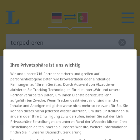
Ihre Privatsphäre ist uns wichtig
Deutsch-Portugiesisch Wörterbuch
torpedieren
Wir und unsere
716
-Partner speichern und greifen auf
Deutsch-Portugiesisch
personenbezogene Daten wie Browserdaten oder eindeutige
Kennungen auf Ihrem Gerät zu. Durch Auswahl von Akzeptieren
Übersetzung für "torpedieren"
aktivieren Sie Tracking-Technologien für die unter „Wir und unsere
Partner verarbeiten Daten, um Ihnen Dienste bereitzustellen“
aufgeführten Zwecke. Wenn Tracker deaktiviert sind, sind manche
"torpedieren" Portugiesisch
Inhalte und Anzeigen möglicherweise nicht mehr so relevant für Sie. Sie
können dieses Menü jederzeit wieder aufrufen, um Ihre Einstellungen zu
Übersetzung
ändern oder Ihre Einwilligung zu widerrufen, indem Sie auf den Link
Privatsphäre-Einstellungen am unteren Rand der Webseite klicken. Ihre
Einstellungen gelten innerhalb unseres Website. Weitere Informationen
„torpedieren“
finden Sie in unserer Datenschutzerklärung.