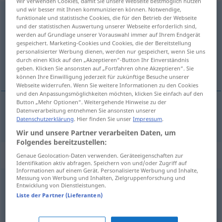
Wir verwenden Cookies, damit Sie unsere Webseite bestmöglich nutzen
und wir besser mit Ihnen kommunizieren können. Notwendige,
torpedieren
[tɔrpeˈdiːrən]
<
torpedieren
>
funktionale und statistische Cookies, die für den Betrieb der Webseite
und der statistischen Auswertung unserer Webseite erforderlich sind,
Übersicht aller Übersetzungen
werden auf Grundlage unserer Vorauswahl immer auf Ihrem Endgerät
gespeichert. Marketing-Cookies und Cookies, die der Bereitstellung
(Für mehr Details die Übersetzung anklicken/antippen)
personalisierter Werbung dienen, werden nur gespeichert, wenn Sie uns
durch einen Klick auf den „Akzeptieren“-Button Ihr Einverständnis
torpedear
geben. Klicken Sie ansonsten auf „Fortfahren ohne Akzeptieren“. Sie
können Ihre Einwilligung jederzeit für zukünftige Besuche unserer
Webseite widerrufen. Wenn Sie weitere Informationen zu den Cookies
und den Anpassungsmöglichkeiten möchten, klicken Sie einfach auf den
Button „Mehr Optionen“. Weitergehende Hinweise zu der
Datenverarbeitung entnehmen Sie ansonsten unserer
torpedear
torpedieren
Datenschutzerklärung
. Hier finden Sie unser
Impressum
.
Wir und unsere Partner verarbeiten Daten, um
Folgendes bereitzustellen:
Synonyme für "torpedieren"
Genaue Geolocation-Daten verwenden. Geräteeigenschaften zur
Identifikation aktiv abfragen. Speichern von und/oder Zugriff auf
Informationen auf einem Gerät. Personalisierte Werbung und Inhalte,
Messung von Werbung und Inhalten, Zielgruppenforschung und
Entwicklung von Dienstleistungen.
sabotieren
Liste der Partner (Lieferanten)
einschränken
,
dazwischenkommen
,
abbiegen
,