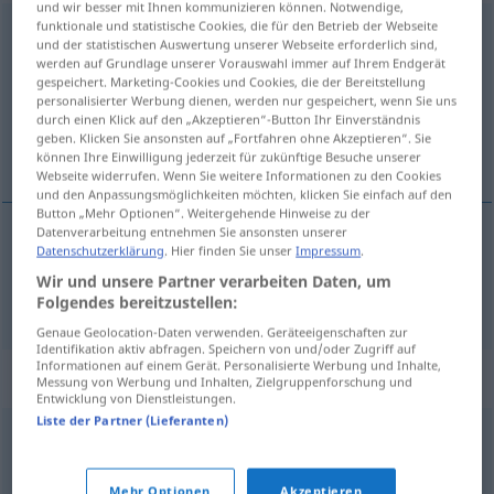
und wir besser mit Ihnen kommunizieren können. Notwendige,
funktionale und statistische Cookies, die für den Betrieb der Webseite
Strafanzeige
f
und der statistischen Auswertung unserer Webseite erforderlich sind,
werden auf Grundlage unserer Vorauswahl immer auf Ihrem Endgerät
Übersicht aller Übersetzungen
gespeichert. Marketing-Cookies und Cookies, die der Bereitstellung
personalisierter Werbung dienen, werden nur gespeichert, wenn Sie uns
(Für mehr Details die Übersetzung anklicken/antippen)
durch einen Klick auf den „Akzeptieren“-Button Ihr Einverständnis
geben. Klicken Sie ansonsten auf „Fortfahren ohne Akzeptieren“. Sie
denúncia
können Ihre Einwilligung jederzeit für zukünftige Besuche unserer
Webseite widerrufen. Wenn Sie weitere Informationen zu den Cookies
und den Anpassungsmöglichkeiten möchten, klicken Sie einfach auf den
Button „Mehr Optionen“. Weitergehende Hinweise zu der
Datenverarbeitung entnehmen Sie ansonsten unserer
Datenschutzerklärung
. Hier finden Sie unser
Impressum
.
denúncia
f
Strafanzeige
Wir und unsere Partner verarbeiten Daten, um
Folgendes bereitzustellen:
Genaue Geolocation-Daten verwenden. Geräteeigenschaften zur
Identifikation aktiv abfragen. Speichern von und/oder Zugriff auf
Informationen auf einem Gerät. Personalisierte Werbung und Inhalte,
Synonyme für "Strafanzeige"
Messung von Werbung und Inhalten, Zielgruppenforschung und
Entwicklung von Dienstleistungen.
Liste der Partner (Lieferanten)
Anzeige
Mehr Optionen
Akzeptieren