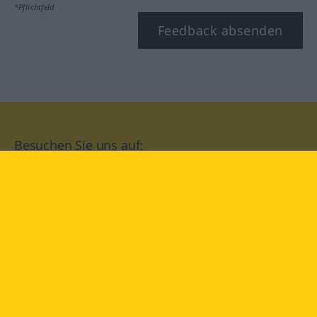
*Pflichtfeld
Feedback absenden
Besuchen Sie uns auf:
facebook
YouTube
Instagram
Langenscheidt
NUTZUNGSBEDINGUNGEN