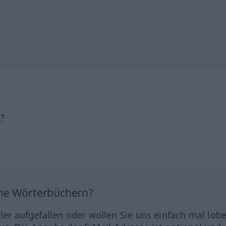
h?
ine Wörterbüchern?
hler aufgefallen oder wollen Sie uns einfach mal lob