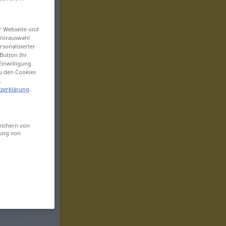
er Webseite und
 Vorauswahl
sonalisierter
Button Ihr
Einwilligung
zu den Cookies
.
zerklärung
.
eichern von
sung von