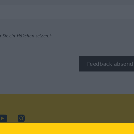
m Sie ein Häkchen setzen.*
Feedback absend
ook
YouTube
Instagram