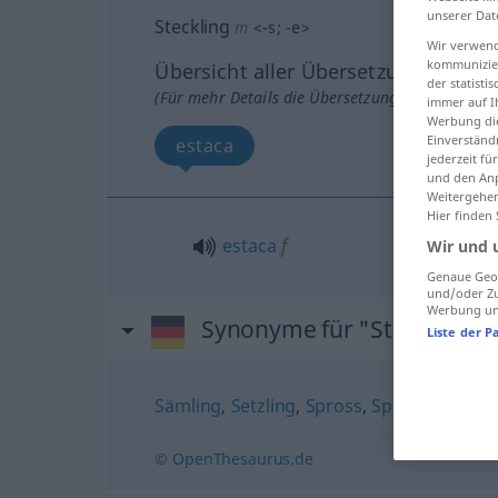
unserer Dat
Steckling
m
<
-s
;
-e
>
Wir verwend
kommunizier
Übersicht aller Übersetzungen
der statist
(Für mehr Details die Übersetzung anklicken/an
immer auf I
Werbung die
Einverständ
estaca
jederzeit f
und den Anp
Weitergehen
Hier finden
estaca
f
Wir und 
Genaue Geol
und/oder Zu
Werbung und
Synonyme für "Steckling"
Liste der P
Sämling
,
Setzling
,
Spross
,
Sprössling
© OpenThesaurus.de