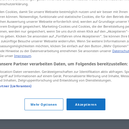
enschutzerklärung.
en Cookies, damit Sie unsere Webseite bestmöglich nutzen und wir besser mit Ihnen
en können. Notwendige, funktionale und statistische Cookies, die für den Betrieb d
ischen Auswertung unserer Webseite erforderlich sind, werden auf Grundlage unserer
tippen)
hrem Endgerät gespeichert. Marketing-Cookies und Cookies, die der Bereitstellung per
nen, werden nur gespeichert, wenn Sie uns durch einen Klick auf den „Akzeptieren“-
nis geben. Klicken Sie ansonsten auf „Fortfahren ohne Akzeptieren“. Sie können Ihre 
ür zukünftige Besuche unserer Webseite widerrufen. Wenn Sie weitere Informationen 
assungsmöglichkeiten möchten, klicken Sie einfach auf den Button „Mehr Optionen“
de Hinweise zu der Datenverarbeitung entnehmen Sie ansonsten unserer
Datenschut
 Sie unser
Impressum
.
Steckling
unsere Partner verarbeiten Daten, um Folgendes bereitzustellen:
BOT
ocation-Daten verwenden. Geräteeigenschaften zur Identifikation aktiv abfragen. Sp
griff auf Informationen auf einem Gerät. Personalisierte Werbung und Inhalte, Mes
 Inhalten, Zielgruppenforschung und Entwicklung von Dienstleistungen.
artner (Lieferanten)
Mehr Optionen
Akzeptieren