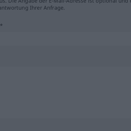
us. Die Angabe der E-Mail-Adresse ist optional und 
ntwortung Ihrer Anfrage.
?*