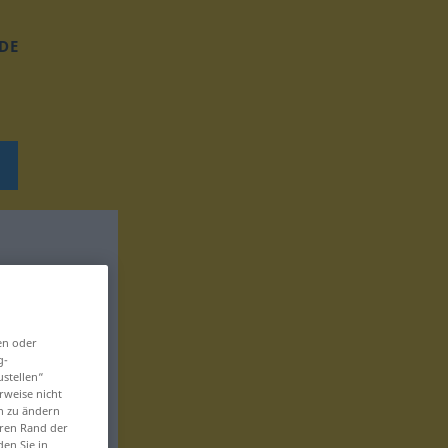
DE
en oder
g-
ustellen“
rweise nicht
en zu ändern
eren Rand der
den Sie in