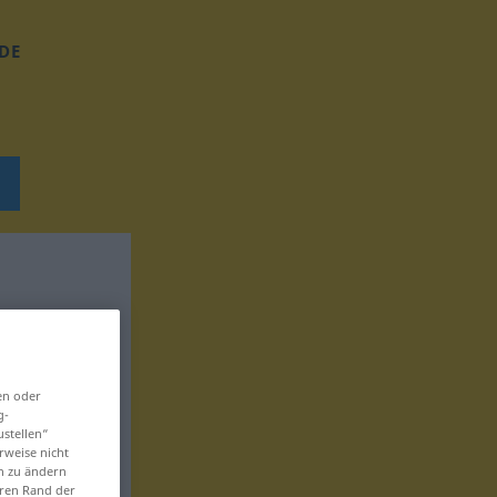
DE
en oder
g-
ustellen“
rweise nicht
en zu ändern
eren Rand der