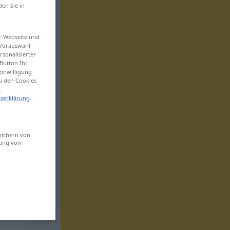
den Sie in
er Webseite und
 Vorauswahl
sonalisierter
Button Ihr
Einwilligung
zu den Cookies
.
zerklärung
.
eichern von
sung von