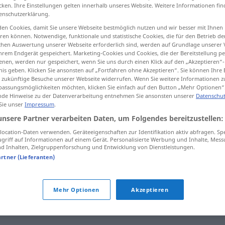
cken. Ihre Einstellungen gelten innerhalb unseres Website. Weitere Informationen fin
enschutzerklärung.
en Cookies, damit Sie unsere Webseite bestmöglich nutzen und wir besser mit Ihnen
en können. Notwendige, funktionale und statistische Cookies, die für den Betrieb d
tippen)
ischen Auswertung unserer Webseite erforderlich sind, werden auf Grundlage unserer
hrem Endgerät gespeichert. Marketing-Cookies und Cookies, die der Bereitstellung per
nen, werden nur gespeichert, wenn Sie uns durch einen Klick auf den „Akzeptieren“-
nis geben. Klicken Sie ansonsten auf „Fortfahren ohne Akzeptieren“. Sie können Ihre 
ür zukünftige Besuche unserer Webseite widerrufen. Wenn Sie weitere Informationen 
assungsmöglichkeiten möchten, klicken Sie einfach auf den Button „Mehr Optionen“
de Hinweise zu der Datenverarbeitung entnehmen Sie ansonsten unserer
Datenschut
 Sie unser
Impressum
.
Schrei
unsere Partner verarbeiten Daten, um Folgendes bereitzustellen:
ocation-Daten verwenden. Geräteeigenschaften zur Identifikation aktiv abfragen. Sp
griff auf Informationen auf einem Gerät. Personalisierte Werbung und Inhalte, Mes
Schrei
 Inhalten, Zielgruppenforschung und Entwicklung von Dienstleistungen.
artner (Lieferanten)
einen Schrei
ausstoßen
Mehr Optionen
Akzeptieren