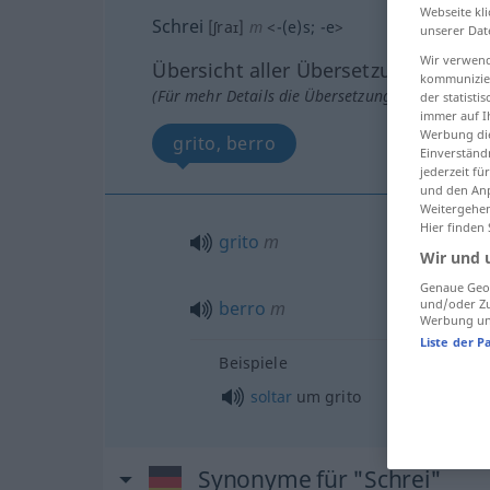
Webseite kli
Schrei
[ʃraɪ]
m
<
-(e)s
;
-e
>
unserer Dat
Wir verwend
Übersicht aller Übersetzungen
kommunizier
(Für mehr Details die Übersetzung anklicken/an
der statist
immer auf I
Werbung die
grito, berro
Einverständ
jederzeit f
und den Anp
Weitergehen
Hier finden
grito
m
Wir und 
Genaue Geol
und/oder Zu
berro
m
Werbung und
Liste der P
Beispiele
soltar
um grito
Synonyme für "Schrei"