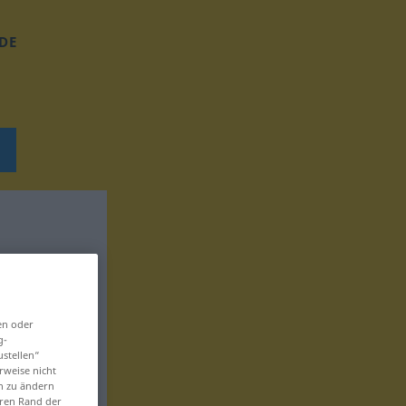
DE
en oder
g-
ustellen“
rweise nicht
en zu ändern
eren Rand der