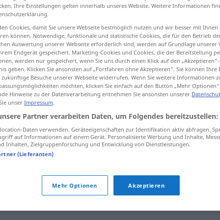
cken. Ihre Einstellungen gelten innerhalb unseres Website. Weitere Informationen fin
enschutzerklärung.
en Cookies, damit Sie unsere Webseite bestmöglich nutzen und wir besser mit Ihnen
en können. Notwendige, funktionale und statistische Cookies, die für den Betrieb d
tippen)
ischen Auswertung unserer Webseite erforderlich sind, werden auf Grundlage unserer
hrem Endgerät gespeichert. Marketing-Cookies und Cookies, die der Bereitstellung per
nen, werden nur gespeichert, wenn Sie uns durch einen Klick auf den „Akzeptieren“-
star na marmelada com alguém
nis geben. Klicken Sie ansonsten auf „Fortfahren ohne Akzeptieren“. Sie können Ihre 
ür zukünftige Besuche unserer Webseite widerrufen. Wenn Sie weitere Informationen 
assungsmöglichkeiten möchten, klicken Sie einfach auf den Button „Mehr Optionen“
de Hinweise zu der Datenverarbeitung entnehmen Sie ansonsten unserer
Datenschut
 Sie unser
Impressum
.
unsere Partner verarbeiten Daten, um Folgendes bereitzustellen:
ocation-Daten verwenden. Geräteeigenschaften zur Identifikation aktiv abfragen. Sp
griff auf Informationen auf einem Gerät. Personalisierte Werbung und Inhalte, Mes
mit jemandem schmusen
 Inhalten, Zielgruppenforschung und Entwicklung von Dienstleistungen.
artner (Lieferanten)
m
mit jemandem schmusen
UMG
m
mit jemandem schmusen
BRAS
Mehr Optionen
Akzeptieren