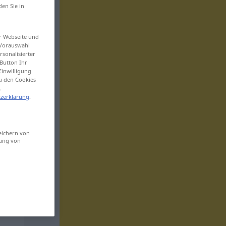
den Sie in
er Webseite und
 Vorauswahl
sonalisierter
Button Ihr
Einwilligung
zu den Cookies
.
zerklärung
.
eichern von
sung von