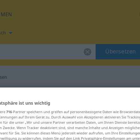
HMEN
sch
Übersetzen
sen
tzung für "schmusen"
atsphäre ist uns wichtig
rsetzung
sere
716
-Partner speichern und greifen auf personenbezogene Daten wie Browserdat
Kennungen auf Ihrem Gerät zu. Durch Auswahl von Akzeptieren aktivieren Sie Trackin
n für die unter „Wir und unsere Partner verarbeiten Daten, um Ihnen Dienste bereitz
n Zwecke. Wenn Tracker deaktiviert sind, sind manche Inhalte und Anzeigen mögliche
evant für Sie. Sie können dieses Menü jederzeit wieder aufrufen, um Ihre Einstellung
inwilligung zu widerrufen, indem Sie auf den Link Privatsphäre-Einstellungen am unt