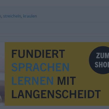
n
,
streicheln
,
kraulen