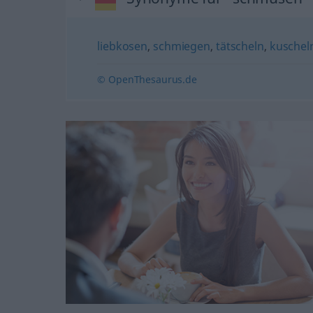
liebkosen
,
schmiegen
,
tätscheln
,
kuschel
© OpenThesaurus.de