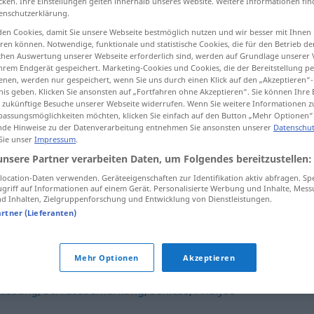
cken. Ihre Einstellungen gelten innerhalb unseres Website. Weitere Informationen fin
enschutzerklärung.
en Cookies, damit Sie unsere Webseite bestmöglich nutzen und wir besser mit Ihnen
en können. Notwendige, funktionale und statistische Cookies, die für den Betrieb d
ischen Auswertung unserer Webseite erforderlich sind, werden auf Grundlage unserer
tippen)
hrem Endgerät gespeichert. Marketing-Cookies und Cookies, die der Bereitstellung per
nen, werden nur gespeichert, wenn Sie uns durch einen Klick auf den „Akzeptieren“-
nis geben. Klicken Sie ansonsten auf „Fortfahren ohne Akzeptieren“. Sie können Ihre 
ür zukünftige Besuche unserer Webseite widerrufen. Wenn Sie weitere Informationen 
assungsmöglichkeiten möchten, klicken Sie einfach auf den Button „Mehr Optionen“
de Hinweise zu der Datenverarbeitung entnehmen Sie ansonsten unserer
Datenschut
 Sie unser
Impressum
.
Schlussfolgerung
unsere Partner verarbeiten Daten, um Folgendes bereitzustellen:
ocation-Daten verwenden. Geräteeigenschaften zur Identifikation aktiv abfragen. Sp
griff auf Informationen auf einem Gerät. Personalisierte Werbung und Inhalte, Mes
 Inhalten, Zielgruppenforschung und Entwicklung von Dienstleistungen.
erung"
artner (Lieferanten)
Mehr Optionen
Akzeptieren
assung
,
Schlussbemerkung
,
Schluss
,
Analyse