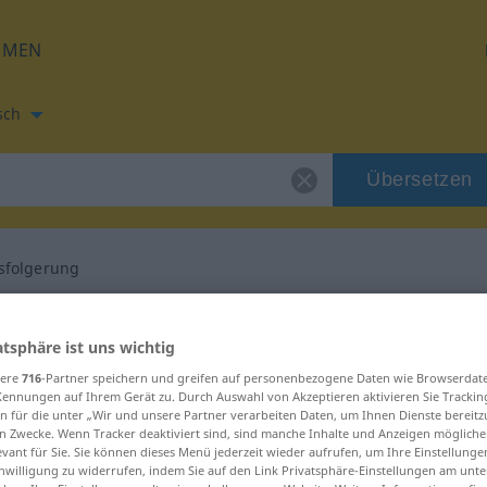
HMEN
sch
Übersetzen
sfolgerung
tzung für "Schlussfolgerung"
atsphäre ist uns wichtig
sere
716
-Partner speichern und greifen auf personenbezogene Daten wie Browserdat
sch Übersetzung
Kennungen auf Ihrem Gerät zu. Durch Auswahl von Akzeptieren aktivieren Sie Trackin
n für die unter „Wir und unsere Partner verarbeiten Daten, um Ihnen Dienste bereitz
n Zwecke. Wenn Tracker deaktiviert sind, sind manche Inhalte und Anzeigen mögliche
inum
evant für Sie. Sie können dieses Menü jederzeit wieder aufrufen, um Ihre Einstellung
inwilligung zu widerrufen, indem Sie auf den Link Privatsphäre-Einstellungen am unt