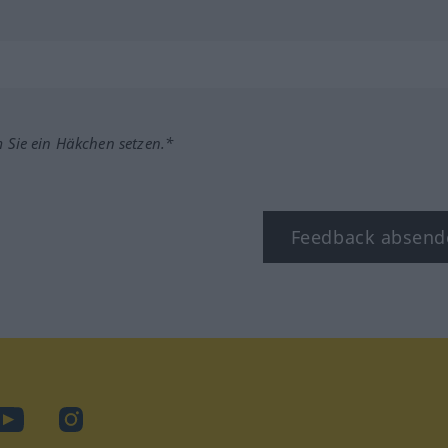
m Sie ein Häkchen setzen.*
Feedback absend
ook
YouTube
Instagram