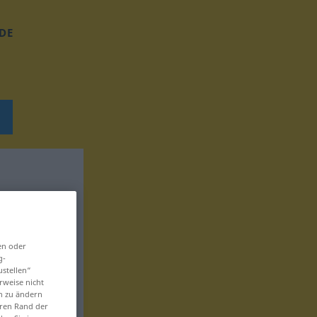
DE
en oder
g-
ustellen“
rweise nicht
en zu ändern
eren Rand der