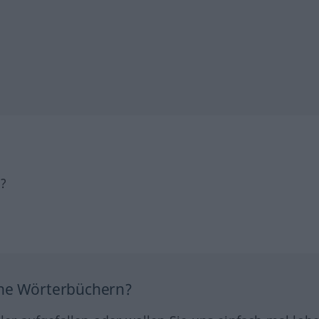
h?
ine Wörterbüchern?