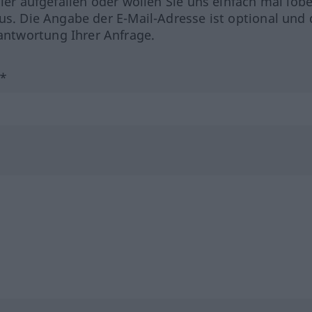
hler aufgefallen oder wollen Sie uns einfach mal lob
us. Die Angabe der E-Mail-Adresse ist optional und 
ntwortung Ihrer Anfrage.
?*