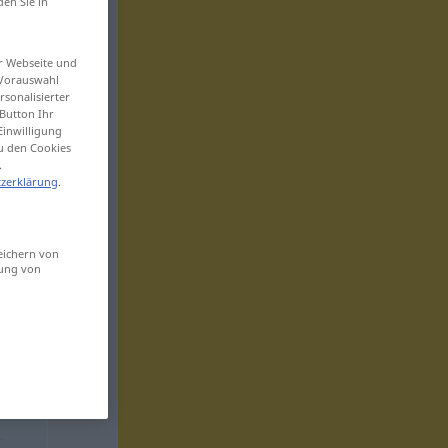
den Sie in
er Webseite und
 Vorauswahl
sonalisierter
Button Ihr
Einwilligung
zu den Cookies
.
zerklärung
.
eichern von
sung von