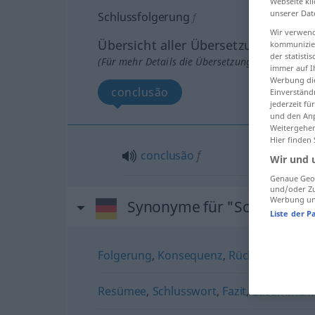
Webseite kli
unserer Dat
Schlussfolgerung
f
Wir verwend
Übersicht aller Übersetzungen
kommunizier
der statist
(Für mehr Details die Übersetzung anklicken/an
immer auf I
Werbung die
conclusão
Einverständ
jederzeit f
und den Anp
Weitergehen
Hier finden
conclusão
f
Wir und 
Genaue Geol
und/oder Zu
Werbung und
Synonyme für "Schlussfolg
Liste der P
Folgerung
,
Konsequenz
,
Rückschluss
Resümee
,
Schlusswort
,
Fazit
,
Zusammenf