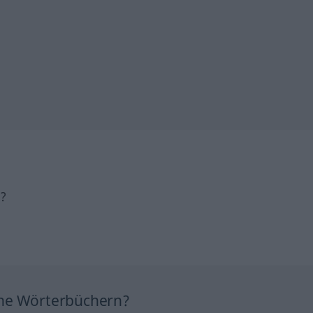
h?
ine Wörterbüchern?