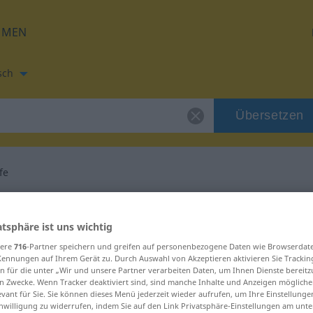
HMEN
sch
Übersetzen
fe
zung für "Schlaufe"
atsphäre ist uns wichtig
setzung
sere
716
-Partner speichern und greifen auf personenbezogene Daten wie Browserdat
Kennungen auf Ihrem Gerät zu. Durch Auswahl von Akzeptieren aktivieren Sie Trackin
n für die unter „Wir und unsere Partner verarbeiten Daten, um Ihnen Dienste bereitz
n Zwecke. Wenn Tracker deaktiviert sind, sind manche Inhalte und Anzeigen mögliche
evant für Sie. Sie können dieses Menü jederzeit wieder aufrufen, um Ihre Einstellung
inwilligung zu widerrufen, indem Sie auf den Link Privatsphäre-Einstellungen am unt