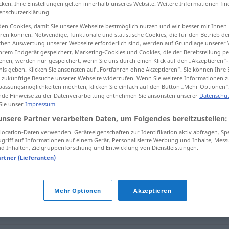
cken. Ihre Einstellungen gelten innerhalb unseres Website. Weitere Informationen fin
enschutzerklärung.
en Cookies, damit Sie unsere Webseite bestmöglich nutzen und wir besser mit Ihnen
en können. Notwendige, funktionale und statistische Cookies, die für den Betrieb d
ischen Auswertung unserer Webseite erforderlich sind, werden auf Grundlage unserer
tippen)
hrem Endgerät gespeichert. Marketing-Cookies und Cookies, die der Bereitstellung per
nen, werden nur gespeichert, wenn Sie uns durch einen Klick auf den „Akzeptieren“-
nis geben. Klicken Sie ansonsten auf „Fortfahren ohne Akzeptieren“. Sie können Ihre 
ür zukünftige Besuche unserer Webseite widerrufen. Wenn Sie weitere Informationen 
assungsmöglichkeiten möchten, klicken Sie einfach auf den Button „Mehr Optionen“
de Hinweise zu der Datenverarbeitung entnehmen Sie ansonsten unserer
Datenschut
 Sie unser
Impressum
.
Schlaufe
unsere Partner verarbeiten Daten, um Folgendes bereitzustellen:
ocation-Daten verwenden. Geräteeigenschaften zur Identifikation aktiv abfragen. Sp
griff auf Informationen auf einem Gerät. Personalisierte Werbung und Inhalte, Mes
 Inhalten, Zielgruppenforschung und Entwicklung von Dienstleistungen.
artner (Lieferanten)
Mehr Optionen
Akzeptieren