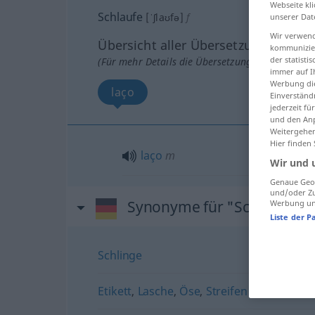
Webseite kli
Schlaufe
[ˈʃlaʊfə]
f
unserer Dat
Wir verwend
Übersicht aller Übersetzungen
kommunizier
der statist
(Für mehr Details die Übersetzung anklicken/an
immer auf I
Werbung die
laço
Einverständ
jederzeit f
und den Anp
Weitergehen
Hier finden
laço
m
Wir und 
Genaue Geol
und/oder Zu
Synonyme für "Schlaufe"
Werbung und
Liste der P
Schlinge
Etikett
,
Lasche
,
Öse
,
Streifen