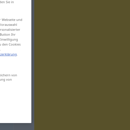
den Sie in
er Webseite und
 Vorauswahl
sonalisierter
Button Ihr
Einwilligung
zu den Cookies
.
zerklärung
.
eichern von
sung von