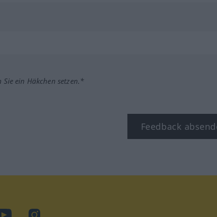
m Sie ein Häkchen setzen.*
Feedback absend
ook
YouTube
Instagram