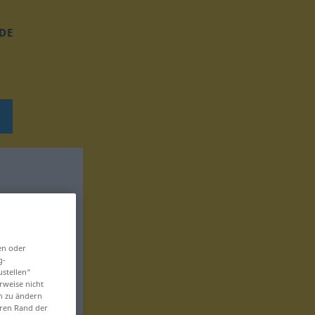
DE
en oder
g-
ustellen“
rweise nicht
en zu ändern
eren Rand der