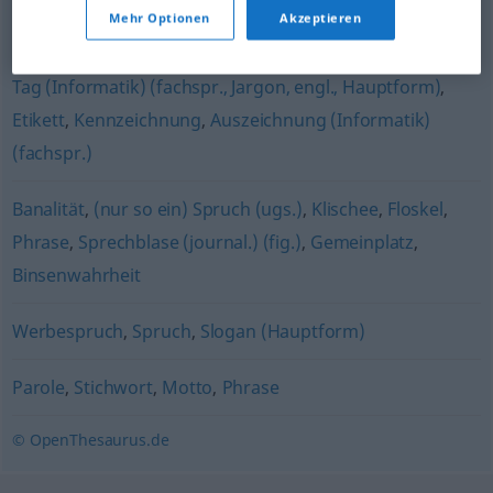
Mehr Optionen
Akzeptieren
Schlüsselwort
Tag (Informatik) (fachspr., Jargon, engl., Hauptform)
,
Etikett
,
Kennzeichnung
,
Auszeichnung (Informatik)
(fachspr.)
Banalität
,
(nur so ein) Spruch (ugs.)
,
Klischee
,
Floskel
,
Phrase
,
Sprechblase (journal.) (fig.)
,
Gemeinplatz
,
Binsenwahrheit
Werbespruch
,
Spruch
,
Slogan (Hauptform)
Parole
,
Stichwort
,
Motto
,
Phrase
© OpenThesaurus.de