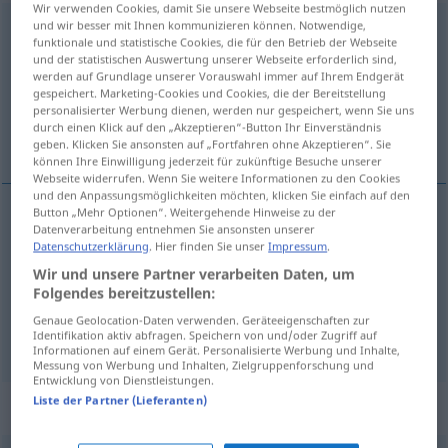
Wir verwenden Cookies, damit Sie unsere Webseite bestmöglich nutzen
und wir besser mit Ihnen kommunizieren können. Notwendige,
Schlagwort
n
funktionale und statistische Cookies, die für den Betrieb der Webseite
und der statistischen Auswertung unserer Webseite erforderlich sind,
Übersicht aller Übersetzungen
werden auf Grundlage unserer Vorauswahl immer auf Ihrem Endgerät
(Für mehr Details die Übersetzung anklicken/antippen)
gespeichert. Marketing-Cookies und Cookies, die der Bereitstellung
personalisierter Werbung dienen, werden nur gespeichert, wenn Sie uns
durch einen Klick auf den „Akzeptieren“-Button Ihr Einverständnis
tópico, divisa, slogan
geben. Klicken Sie ansonsten auf „Fortfahren ohne Akzeptieren“. Sie
können Ihre Einwilligung jederzeit für zukünftige Besuche unserer
Webseite widerrufen. Wenn Sie weitere Informationen zu den Cookies
und den Anpassungsmöglichkeiten möchten, klicken Sie einfach auf den
Button „Mehr Optionen“. Weitergehende Hinweise zu der
Datenverarbeitung entnehmen Sie ansonsten unserer
tópico
m
Schlagwort
Datenschutzerklärung
. Hier finden Sie unser
Impressum
.
Wir und unsere Partner verarbeiten Daten, um
divisa
f
Schlagwort
Folgendes bereitzustellen:
Genaue Geolocation-Daten verwenden. Geräteeigenschaften zur
slogan
m
Schlagwort
Identifikation aktiv abfragen. Speichern von und/oder Zugriff auf
Informationen auf einem Gerät. Personalisierte Werbung und Inhalte,
Messung von Werbung und Inhalten, Zielgruppenforschung und
Entwicklung von Dienstleistungen.
Liste der Partner (Lieferanten)
Synonyme für "Schlagwort"