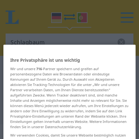
Ihre Privatsphäre ist uns wichtig
Deutsch-Portugiesisch Wörterbuch
Schlagbaum
Wir und unsere
716
-Partner speichern und greifen auf
Deutsch-Portugiesisch
personenbezogene Daten wie Browserdaten oder eindeutige
Kennungen auf Ihrem Gerät zu. Durch Auswahl von Akzeptieren
Übersetzung für "Schlagbaum"
aktivieren Sie Tracking-Technologien für die unter „Wir und unsere
Partner verarbeiten Daten, um Ihnen Dienste bereitzustellen“
aufgeführten Zwecke. Wenn Tracker deaktiviert sind, sind manche
Inhalte und Anzeigen möglicherweise nicht mehr so relevant für Sie. Sie
"Schlagbaum" Portugiesisch
können dieses Menü jederzeit wieder aufrufen, um Ihre Einstellungen zu
ändern oder Ihre Einwilligung zu widerrufen, indem Sie auf den Link
Übersetzung
Privatsphäre-Einstellungen am unteren Rand der Webseite klicken. Ihre
Einstellungen gelten innerhalb unseres Website. Weitere Informationen
finden Sie in unserer Datenschutzerklärung.
„Schlagbaum“
: Maskulinum
Wir verwenden Cookies, damit Sie unsere Webseite bestmöglich nutzen