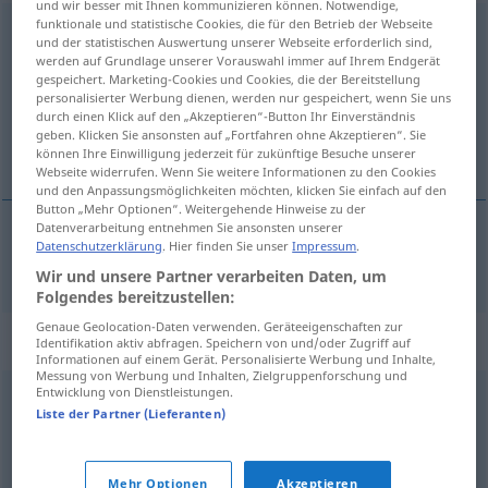
und wir besser mit Ihnen kommunizieren können. Notwendige,
funktionale und statistische Cookies, die für den Betrieb der Webseite
Schlagbaum
m
und der statistischen Auswertung unserer Webseite erforderlich sind,
werden auf Grundlage unserer Vorauswahl immer auf Ihrem Endgerät
Übersicht aller Übersetzungen
gespeichert. Marketing-Cookies und Cookies, die der Bereitstellung
personalisierter Werbung dienen, werden nur gespeichert, wenn Sie uns
(Für mehr Details die Übersetzung anklicken/antippen)
durch einen Klick auf den „Akzeptieren“-Button Ihr Einverständnis
geben. Klicken Sie ansonsten auf „Fortfahren ohne Akzeptieren“. Sie
barreira
können Ihre Einwilligung jederzeit für zukünftige Besuche unserer
Webseite widerrufen. Wenn Sie weitere Informationen zu den Cookies
und den Anpassungsmöglichkeiten möchten, klicken Sie einfach auf den
Button „Mehr Optionen“. Weitergehende Hinweise zu der
Datenverarbeitung entnehmen Sie ansonsten unserer
Datenschutzerklärung
. Hier finden Sie unser
Impressum
.
barreira
f
Schlagbaum
Wir und unsere Partner verarbeiten Daten, um
Folgendes bereitzustellen:
Genaue Geolocation-Daten verwenden. Geräteeigenschaften zur
Synonyme für "Schlagbaum"
Identifikation aktiv abfragen. Speichern von und/oder Zugriff auf
Informationen auf einem Gerät. Personalisierte Werbung und Inhalte,
Messung von Werbung und Inhalten, Zielgruppenforschung und
Entwicklung von Dienstleistungen.
Schranke
,
Barriere (schweiz.)
Liste der Partner (Lieferanten)
© OpenThesaurus.de
Mehr Optionen
Akzeptieren