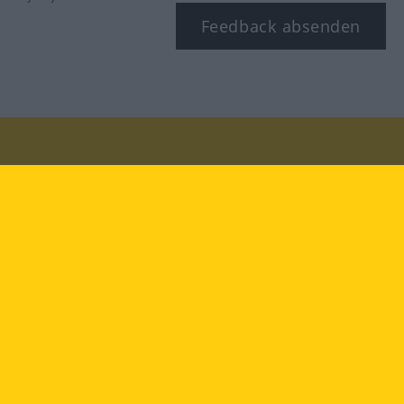
Feedback absenden
Besuchen Sie uns auf:
facebook
YouTube
Instagram
Langenscheidt
NUTZUNGSBEDINGUNGEN