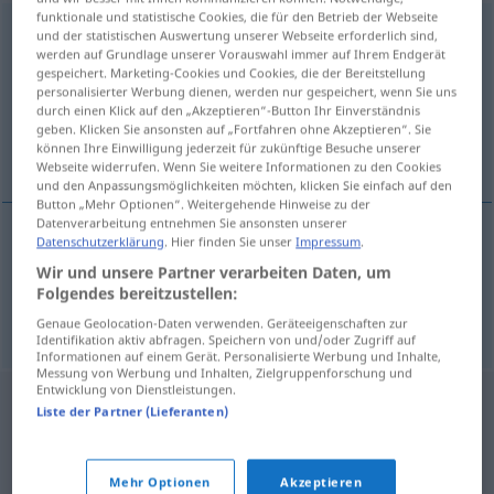
funktionale und statistische Cookies, die für den Betrieb der Webseite
Reizmittel
n
und der statistischen Auswertung unserer Webseite erforderlich sind,
werden auf Grundlage unserer Vorauswahl immer auf Ihrem Endgerät
Übersicht aller Übersetzungen
gespeichert. Marketing-Cookies und Cookies, die der Bereitstellung
personalisierter Werbung dienen, werden nur gespeichert, wenn Sie uns
(Für mehr Details die Übersetzung anklicken/antippen)
durch einen Klick auf den „Akzeptieren“-Button Ihr Einverständnis
geben. Klicken Sie ansonsten auf „Fortfahren ohne Akzeptieren“. Sie
estimulante, excitante
können Ihre Einwilligung jederzeit für zukünftige Besuche unserer
Webseite widerrufen. Wenn Sie weitere Informationen zu den Cookies
und den Anpassungsmöglichkeiten möchten, klicken Sie einfach auf den
Button „Mehr Optionen“. Weitergehende Hinweise zu der
Datenverarbeitung entnehmen Sie ansonsten unserer
Datenschutzerklärung
. Hier finden Sie unser
Impressum
.
estimulante
m
Reizmittel
MED
Wir und unsere Partner verarbeiten Daten, um
Folgendes bereitzustellen:
excitante
m
Reizmittel
Genaue Geolocation-Daten verwenden. Geräteeigenschaften zur
Identifikation aktiv abfragen. Speichern von und/oder Zugriff auf
Informationen auf einem Gerät. Personalisierte Werbung und Inhalte,
Messung von Werbung und Inhalten, Zielgruppenforschung und
Entwicklung von Dienstleistungen.
Liste der Partner (Lieferanten)
Mehr Optionen
Akzeptieren