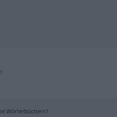
h?
ine Wörterbüchern?