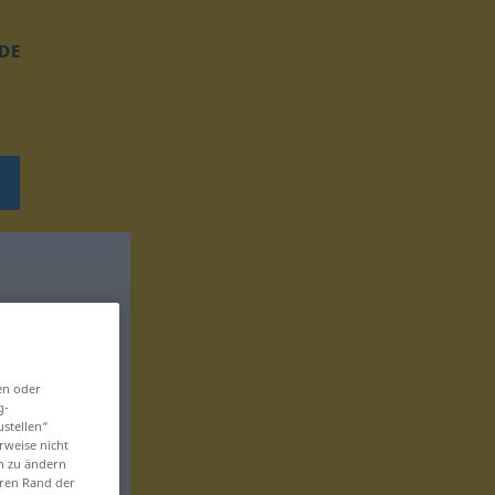
DE
en oder
g-
ustellen“
rweise nicht
en zu ändern
eren Rand der