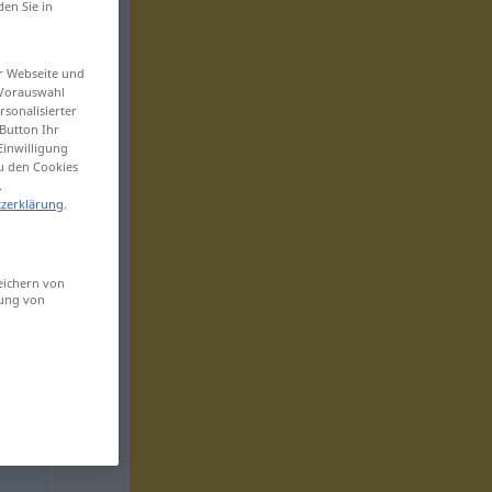
den Sie in
er Webseite und
 Vorauswahl
sonalisierter
Button Ihr
Einwilligung
zu den Cookies
.
zerklärung
.
eichern von
sung von