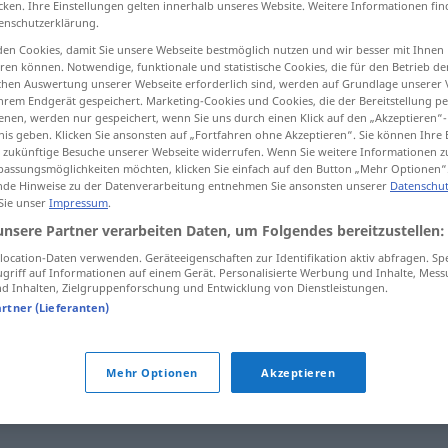
cken. Ihre Einstellungen gelten innerhalb unseres Website. Weitere Informationen fin
enschutzerklärung.
en Cookies, damit Sie unsere Webseite bestmöglich nutzen und wir besser mit Ihnen
en können. Notwendige, funktionale und statistische Cookies, die für den Betrieb d
ischen Auswertung unserer Webseite erforderlich sind, werden auf Grundlage unserer
tippen)
hrem Endgerät gespeichert. Marketing-Cookies und Cookies, die der Bereitstellung per
nen, werden nur gespeichert, wenn Sie uns durch einen Klick auf den „Akzeptieren“-
nis geben. Klicken Sie ansonsten auf „Fortfahren ohne Akzeptieren“. Sie können Ihre 
ür zukünftige Besuche unserer Webseite widerrufen. Wenn Sie weitere Informationen 
assungsmöglichkeiten möchten, klicken Sie einfach auf den Button „Mehr Optionen“
de Hinweise zu der Datenverarbeitung entnehmen Sie ansonsten unserer
Datenschut
 Sie unser
Impressum
.
Reife
unsere Partner verarbeiten Daten, um Folgendes bereitzustellen:
ocation-Daten verwenden. Geräteeigenschaften zur Identifikation aktiv abfragen. Sp
griff auf Informationen auf einem Gerät. Personalisierte Werbung und Inhalte, Mes
 Inhalten, Zielgruppenforschung und Entwicklung von Dienstleistungen.
artner (Lieferanten)
Reife
Mehr Optionen
Akzeptieren