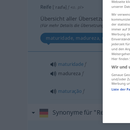
Webseite kli
Reife
[ˈraɪfə]
f
<
o. pl
>
unserer Dat
Wir verwend
Übersicht aller Übersetzungen
kommunizier
der statist
(Für mehr Details die Übersetzung anklicken/an
immer auf I
Werbung die
maturidade, madureza, maturação
Einverständ
jederzeit f
und den Anp
Weitergehen
Hier finden
maturidade
f
Wir und 
madureza
f
Genaue Geol
und/oder Zu
Werbung und
Liste der P
maturação
f
Synonyme für "Reife"