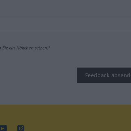
m Sie ein Häkchen setzen.*
Feedback absend
ook
YouTube
Instagram