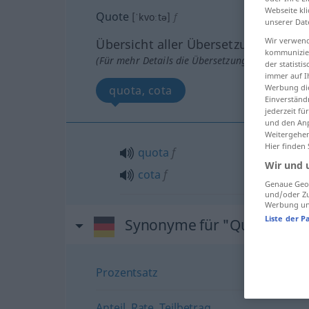
Webseite kli
Quote
[ˈkvoːtə]
f
unserer Dat
Wir verwend
Übersicht aller Übersetzungen
kommunizier
(Für mehr Details die Übersetzung anklicken/an
der statist
immer auf I
Werbung die
quota, cota
Einverständ
jederzeit f
und den Anp
Weitergehen
Hier finden
quota
f
Wir und 
cota
f
Genaue Geol
und/oder Zu
Werbung und
Liste der P
Synonyme für "Quote"
Prozentsatz
Anteil
,
Rate
,
Teilbetrag