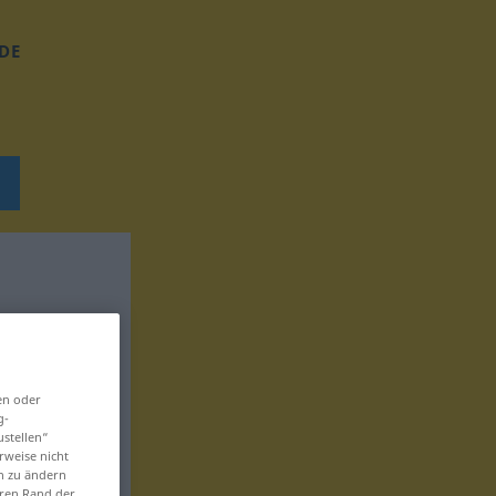
DE
en oder
g-
ustellen“
rweise nicht
en zu ändern
eren Rand der