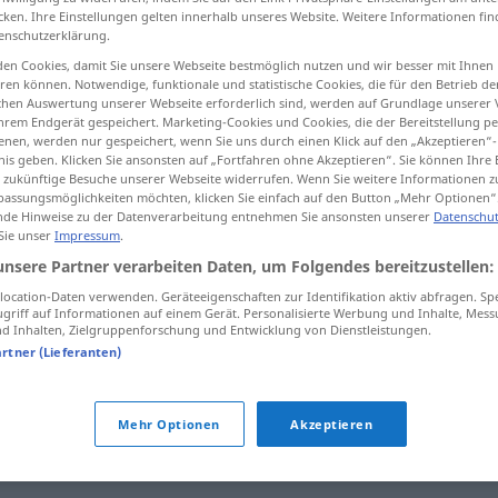
cken. Ihre Einstellungen gelten innerhalb unseres Website. Weitere Informationen fin
enschutzerklärung.
en Cookies, damit Sie unsere Webseite bestmöglich nutzen und wir besser mit Ihnen
en können. Notwendige, funktionale und statistische Cookies, die für den Betrieb d
tippen)
ischen Auswertung unserer Webseite erforderlich sind, werden auf Grundlage unserer
hrem Endgerät gespeichert. Marketing-Cookies und Cookies, die der Bereitstellung per
nen, werden nur gespeichert, wenn Sie uns durch einen Klick auf den „Akzeptieren“-
nis geben. Klicken Sie ansonsten auf „Fortfahren ohne Akzeptieren“. Sie können Ihre 
ür zukünftige Besuche unserer Webseite widerrufen. Wenn Sie weitere Informationen 
assungsmöglichkeiten möchten, klicken Sie einfach auf den Button „Mehr Optionen“
de Hinweise zu der Datenverarbeitung entnehmen Sie ansonsten unserer
Datenschut
 Sie unser
Impressum
.
Quote
unsere Partner verarbeiten Daten, um Folgendes bereitzustellen:
ocation-Daten verwenden. Geräteeigenschaften zur Identifikation aktiv abfragen. Sp
griff auf Informationen auf einem Gerät. Personalisierte Werbung und Inhalte, Mes
 Inhalten, Zielgruppenforschung und Entwicklung von Dienstleistungen.
artner (Lieferanten)
Mehr Optionen
Akzeptieren