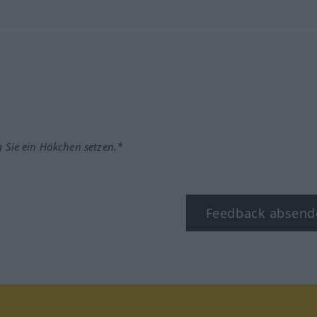
m Sie ein Häkchen setzen.*
Feedback absend