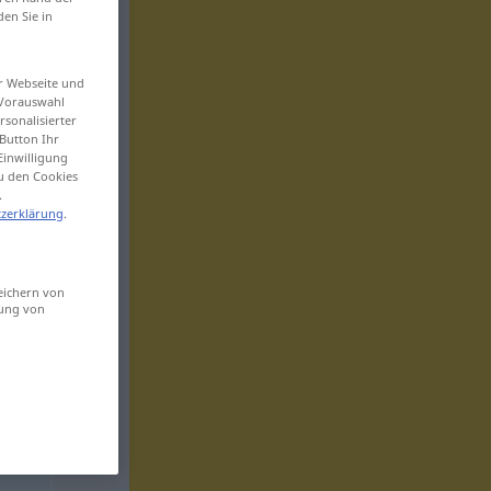
den Sie in
er Webseite und
 Vorauswahl
sonalisierter
Button Ihr
Einwilligung
zu den Cookies
.
zerklärung
.
eichern von
sung von