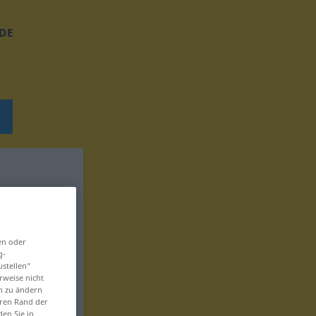
DE
en oder
g-
ustellen“
rweise nicht
en zu ändern
eren Rand der
den Sie in