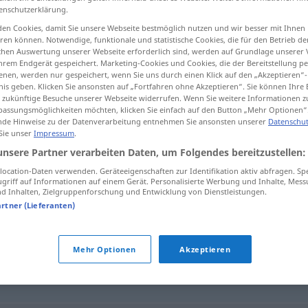
enschutzerklärung.
>
en Cookies, damit Sie unsere Webseite bestmöglich nutzen und wir besser mit Ihnen
en können. Notwendige, funktionale und statistische Cookies, die für den Betrieb d
ischen Auswertung unserer Webseite erforderlich sind, werden auf Grundlage unserer
tippen)
hrem Endgerät gespeichert. Marketing-Cookies und Cookies, die der Bereitstellung per
nen, werden nur gespeichert, wenn Sie uns durch einen Klick auf den „Akzeptieren“-
nis geben. Klicken Sie ansonsten auf „Fortfahren ohne Akzeptieren“. Sie können Ihre 
ür zukünftige Besuche unserer Webseite widerrufen. Wenn Sie weitere Informationen 
assungsmöglichkeiten möchten, klicken Sie einfach auf den Button „Mehr Optionen“
de Hinweise zu der Datenverarbeitung entnehmen Sie ansonsten unserer
Datenschut
 Sie unser
Impressum
.
privilegieren
unsere Partner verarbeiten Daten, um Folgendes bereitzustellen:
ocation-Daten verwenden. Geräteeigenschaften zur Identifikation aktiv abfragen. Sp
griff auf Informationen auf einem Gerät. Personalisierte Werbung und Inhalte, Mes
 Inhalten, Zielgruppenforschung und Entwicklung von Dienstleistungen.
n"
artner (Lieferanten)
rziehen
Mehr Optionen
Akzeptieren