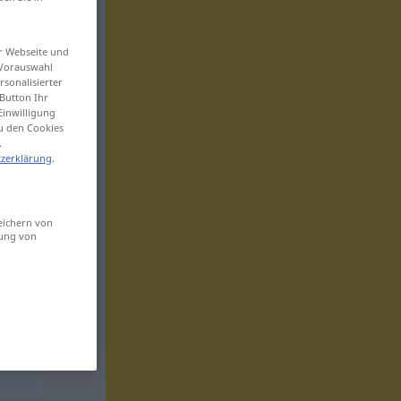
er Webseite und
 Vorauswahl
sonalisierter
Button Ihr
Einwilligung
zu den Cookies
.
zerklärung
.
eichern von
sung von