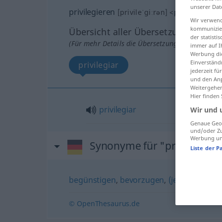
unserer Dat
privilegieren
[privileˈgiːrən]
<
privilegieren
Wir verwend
kommunizier
Übersicht aller Übersetzungen
der statist
(Für mehr Details die Übersetzung anklicken/an
immer auf I
Werbung die
Einverständ
privilegiar
jederzeit f
und den Anp
Weitergehen
Hier finden
privilegiar
Wir und 
Genaue Geol
und/oder Zu
Werbung und
Synonyme für "privilegiere
Liste der P
begünstigen
,
bevorzugen
,
(jemanden) vo
© OpenThesaurus.de