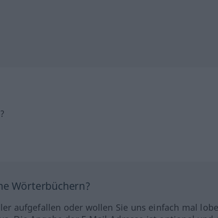
h?
ine Wörterbüchern?
hler aufgefallen oder wollen Sie uns einfach mal lob