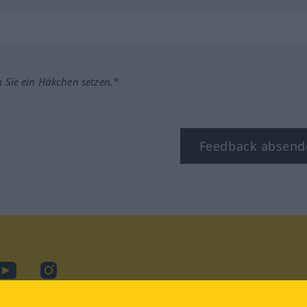
m Sie ein Häkchen setzen.*
Feedback absend
ook
YouTube
Instagram