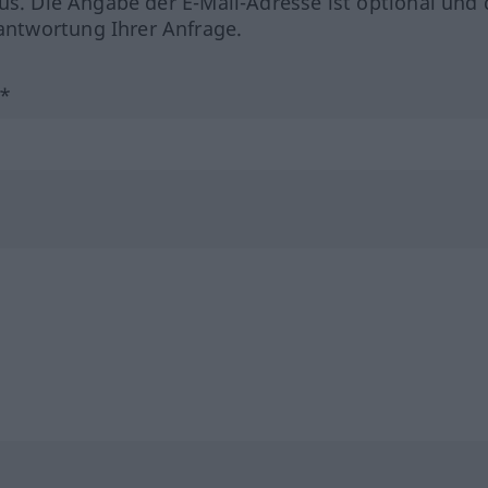
us. Die Angabe der E-Mail-Adresse ist optional und 
ntwortung Ihrer Anfrage.
?*