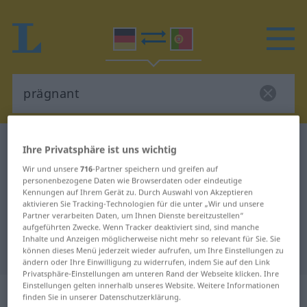
Deutsch-Portugiesisch Wörterbuch
prägnant
Ihre Privatsphäre ist uns wichtig
Deutsch-Portugiesisch
Wir und unsere
716
-Partner speichern und greifen auf
personenbezogene Daten wie Browserdaten oder eindeutige
Übersetzung für "prägnant"
Kennungen auf Ihrem Gerät zu. Durch Auswahl von Akzeptieren
aktivieren Sie Tracking-Technologien für die unter „Wir und unsere
Partner verarbeiten Daten, um Ihnen Dienste bereitzustellen“
"prägnant" Portugiesisch
aufgeführten Zwecke. Wenn Tracker deaktiviert sind, sind manche
Inhalte und Anzeigen möglicherweise nicht mehr so relevant für Sie. Sie
Übersetzung
können dieses Menü jederzeit wieder aufrufen, um Ihre Einstellungen zu
ändern oder Ihre Einwilligung zu widerrufen, indem Sie auf den Link
Privatsphäre-Einstellungen am unteren Rand der Webseite klicken. Ihre
Einstellungen gelten innerhalb unseres Website. Weitere Informationen
„prägnant“
finden Sie in unserer Datenschutzerklärung.