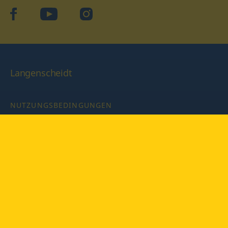
facebook
YouTube
Instagram
Langenscheidt
NUTZUNGSBEDINGUNGEN
DATENSCHUTZBESTIMMUNGEN
IMPRESSUM
PRIVATSPHÄRE-EINSTELLUNGEN
LATEINWÖRTERBUCH MIT CODE
Copyright © 2026 PONS Langenscheidt GmbH, Alle Rechte
vorbehalten.