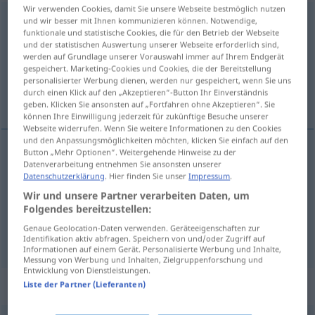
Wir verwenden Cookies, damit Sie unsere Webseite bestmöglich nutzen
prägnant
[prɛˈgnant]
und wir besser mit Ihnen kommunizieren können. Notwendige,
funktionale und statistische Cookies, die für den Betrieb der Webseite
und der statistischen Auswertung unserer Webseite erforderlich sind,
Übersicht aller Übersetzungen
werden auf Grundlage unserer Vorauswahl immer auf Ihrem Endgerät
(Für mehr Details die Übersetzung anklicken/antippen)
gespeichert. Marketing-Cookies und Cookies, die der Bereitstellung
personalisierter Werbung dienen, werden nur gespeichert, wenn Sie uns
durch einen Klick auf den „Akzeptieren“-Button Ihr Einverständnis
expressivo, conciso, sucinto
geben. Klicken Sie ansonsten auf „Fortfahren ohne Akzeptieren“. Sie
können Ihre Einwilligung jederzeit für zukünftige Besuche unserer
Webseite widerrufen. Wenn Sie weitere Informationen zu den Cookies
und den Anpassungsmöglichkeiten möchten, klicken Sie einfach auf den
Button „Mehr Optionen“. Weitergehende Hinweise zu der
Datenverarbeitung entnehmen Sie ansonsten unserer
expressivo
prägnant
Datenschutzerklärung
. Hier finden Sie unser
Impressum
.
Wir und unsere Partner verarbeiten Daten, um
conciso
prägnant
Folgendes bereitzustellen:
Genaue Geolocation-Daten verwenden. Geräteeigenschaften zur
sucinto
prägnant
Identifikation aktiv abfragen. Speichern von und/oder Zugriff auf
Informationen auf einem Gerät. Personalisierte Werbung und Inhalte,
Messung von Werbung und Inhalten, Zielgruppenforschung und
Entwicklung von Dienstleistungen.
Synonyme für "prägnant"
Liste der Partner (Lieferanten)