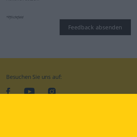
*Pflichtfeld
Feedback absenden
Besuchen Sie uns auf:
facebook
YouTube
Instagram
Langenscheidt