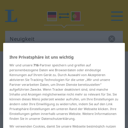
Ihre Privatsphäre ist uns wichtig
Deutsch-Portugiesisch Wörterbuch
Neuigkeit
Wir und unsere
716
-Partner speichern und greifen auf
Deutsch-Portugiesisch
personenbezogene Daten wie Browserdaten oder eindeutige
Kennungen auf Ihrem Gerät zu. Durch Auswahl von Akzeptieren
Übersetzung für "Neuigkeit"
aktivieren Sie Tracking-Technologien für die unter „Wir und unsere
Partner verarbeiten Daten, um Ihnen Dienste bereitzustellen“
aufgeführten Zwecke. Wenn Tracker deaktiviert sind, sind manche
Inhalte und Anzeigen möglicherweise nicht mehr so relevant für Sie. Sie
"Neuigkeit" Portugiesisch
können dieses Menü jederzeit wieder aufrufen, um Ihre Einstellungen zu
Übersetzung
ändern oder Ihre Einwilligung zu widerrufen, indem Sie auf den Link
Privatsphäre-Einstellungen am unteren Rand der Webseite klicken. Ihre
Einstellungen gelten innerhalb unseres Website. Weitere Informationen
finden Sie in unserer Datenschutzerklärung.
„Neuigkeit“
: Femininum
Wir verwenden Cookies, damit Sie unsere Webseite bestmöglich nutzen