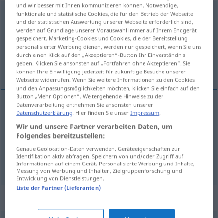
und wir besser mit Ihnen kommunizieren können. Notwendige,
Neuigkeit
funktionale und statistische Cookies, die für den Betrieb der Webseite
f
und der statistischen Auswertung unserer Webseite erforderlich sind,
werden auf Grundlage unserer Vorauswahl immer auf Ihrem Endgerät
Übersicht aller Übersetzungen
gespeichert. Marketing-Cookies und Cookies, die der Bereitstellung
(Für mehr Details die Übersetzung anklicken/antippen)
personalisierter Werbung dienen, werden nur gespeichert, wenn Sie uns
durch einen Klick auf den „Akzeptieren“-Button Ihr Einverständnis
geben. Klicken Sie ansonsten auf „Fortfahren ohne Akzeptieren“. Sie
notícia, novidade, nova
können Ihre Einwilligung jederzeit für zukünftige Besuche unserer
Webseite widerrufen. Wenn Sie weitere Informationen zu den Cookies
und den Anpassungsmöglichkeiten möchten, klicken Sie einfach auf den
Button „Mehr Optionen“. Weitergehende Hinweise zu der
Datenverarbeitung entnehmen Sie ansonsten unserer
Datenschutzerklärung
. Hier finden Sie unser
Impressum
.
notícia
f
Neuigkeit
Wir und unsere Partner verarbeiten Daten, um
Folgendes bereitzustellen:
novidade
f
Neuigkeit
Genaue Geolocation-Daten verwenden. Geräteeigenschaften zur
Identifikation aktiv abfragen. Speichern von und/oder Zugriff auf
nova
f
Neuigkeit
UMG
Informationen auf einem Gerät. Personalisierte Werbung und Inhalte,
Messung von Werbung und Inhalten, Zielgruppenforschung und
Entwicklung von Dienstleistungen.
Liste der Partner (Lieferanten)
Synonyme für "Neuigkeit"