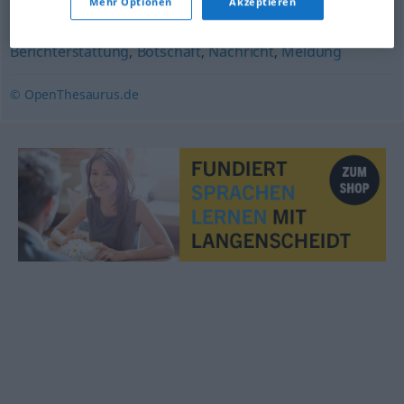
Mehr Optionen
Akzeptieren
Bericht
,
Kunde (geh., veraltet)
,
Mitteilung
,
Berichterstattung
,
Botschaft
,
Nachricht
,
Meldung
© OpenThesaurus.de