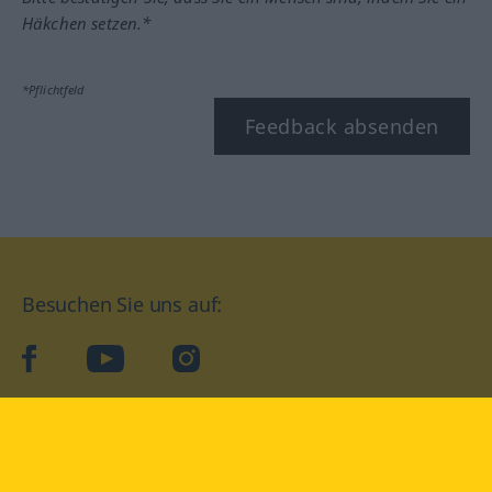
Häkchen setzen.*
*Pflichtfeld
Feedback absenden
Besuchen Sie uns auf:
facebook
YouTube
Instagram
Langenscheidt