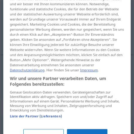
und wir besser mit Ihnen kommunizieren können. Notwendige,
nachteilig
funktionale und statistische Cookies, die für den Betrieb der Webseite
und der statistischen Auswertung unserer Webseite erforderlich sind,
werden auf Grundlage unserer Vorauswahl immer auf Ihrem Endgerät
Übersicht aller Übersetzungen
gespeichert. Marketing-Cookies und Cookies, die der Bereitstellung
(Für mehr Details die Übersetzung anklicken/antippen)
personalisierter Werbung dienen, werden nur gespeichert, wenn Sie uns
durch einen Klick auf den „Akzeptieren“-Button Ihr Einverständnis
geben. Klicken Sie ansonsten auf „Fortfahren ohne Akzeptieren“. Sie
desvantajoso, prejudicial
können Ihre Einwilligung jederzeit für zukünftige Besuche unserer
Webseite widerrufen. Wenn Sie weitere Informationen zu den Cookies
und den Anpassungsmöglichkeiten möchten, klicken Sie einfach auf den
Button „Mehr Optionen“. Weitergehende Hinweise zu der
Datenverarbeitung entnehmen Sie ansonsten unserer
Datenschutzerklärung
. Hier finden Sie unser
Impressum
.
desvantajoso
nachteilig
Wir und unsere Partner verarbeiten Daten, um
Folgendes bereitzustellen:
prejudicial
nachteilig
Genaue Geolocation-Daten verwenden. Geräteeigenschaften zur
Identifikation aktiv abfragen. Speichern von und/oder Zugriff auf
Informationen auf einem Gerät. Personalisierte Werbung und Inhalte,
Messung von Werbung und Inhalten, Zielgruppenforschung und
Synonyme für "nachteilig"
Entwicklung von Dienstleistungen.
Liste der Partner (Lieferanten)
schädlich