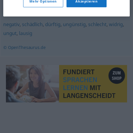
Mehr Optionen
Akzeptieren
hinderlich
,
abträglich
,
schädlich
negativ
,
schädlich
,
dürftig
,
ungünstig
,
schlecht
,
widrig
,
ungut
,
lausig
© OpenThesaurus.de