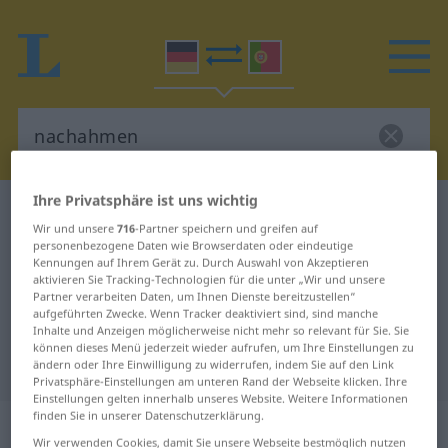
Ihre Privatsphäre ist uns wichtig
Deutsch-Portugiesisch Wörterbuch
nachahmen
Wir und unsere
716
-Partner speichern und greifen auf
Deutsch-Portugiesisch
personenbezogene Daten wie Browserdaten oder eindeutige
Kennungen auf Ihrem Gerät zu. Durch Auswahl von Akzeptieren
Übersetzung für "nachahmen"
aktivieren Sie Tracking-Technologien für die unter „Wir und unsere
Partner verarbeiten Daten, um Ihnen Dienste bereitzustellen“
aufgeführten Zwecke. Wenn Tracker deaktiviert sind, sind manche
"nachahmen" Portugiesisch
Inhalte und Anzeigen möglicherweise nicht mehr so relevant für Sie. Sie
können dieses Menü jederzeit wieder aufrufen, um Ihre Einstellungen zu
Übersetzung
ändern oder Ihre Einwilligung zu widerrufen, indem Sie auf den Link
Privatsphäre-Einstellungen am unteren Rand der Webseite klicken. Ihre
Einstellungen gelten innerhalb unseres Website. Weitere Informationen
finden Sie in unserer Datenschutzerklärung.
„nachahmen“
Wir verwenden Cookies, damit Sie unsere Webseite bestmöglich nutzen