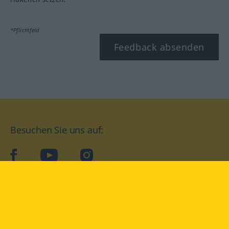
*Pflichtfeld
Feedback absenden
Besuchen Sie uns auf:
facebook
YouTube
Instagram
Langenscheidt