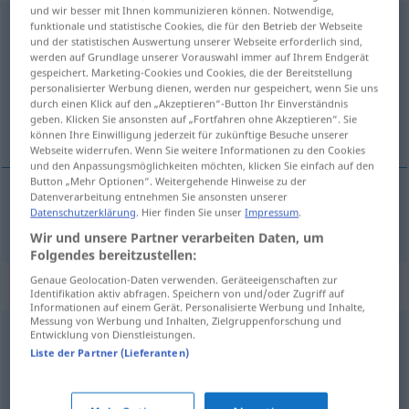
und wir besser mit Ihnen kommunizieren können. Notwendige,
nachahmen
funktionale und statistische Cookies, die für den Betrieb der Webseite
[ˈnaːxʔaːmən]
und der statistischen Auswertung unserer Webseite erforderlich sind,
werden auf Grundlage unserer Vorauswahl immer auf Ihrem Endgerät
Übersicht aller Übersetzungen
gespeichert. Marketing-Cookies und Cookies, die der Bereitstellung
(Für mehr Details die Übersetzung anklicken/antippen)
personalisierter Werbung dienen, werden nur gespeichert, wenn Sie uns
durch einen Klick auf den „Akzeptieren“-Button Ihr Einverständnis
geben. Klicken Sie ansonsten auf „Fortfahren ohne Akzeptieren“. Sie
imitar
können Ihre Einwilligung jederzeit für zukünftige Besuche unserer
Webseite widerrufen. Wenn Sie weitere Informationen zu den Cookies
und den Anpassungsmöglichkeiten möchten, klicken Sie einfach auf den
Button „Mehr Optionen“. Weitergehende Hinweise zu der
Datenverarbeitung entnehmen Sie ansonsten unserer
Datenschutzerklärung
. Hier finden Sie unser
Impressum
.
imitar
nachahmen
Wir und unsere Partner verarbeiten Daten, um
Folgendes bereitzustellen:
Genaue Geolocation-Daten verwenden. Geräteeigenschaften zur
Synonyme für "nachahmen"
Identifikation aktiv abfragen. Speichern von und/oder Zugriff auf
Informationen auf einem Gerät. Personalisierte Werbung und Inhalte,
Messung von Werbung und Inhalten, Zielgruppenforschung und
Entwicklung von Dienstleistungen.
kopieren
,
abschreiben
Liste der Partner (Lieferanten)
nachbilden
,
nachmachen
,
imitieren
,
nachäffen (ugs.)