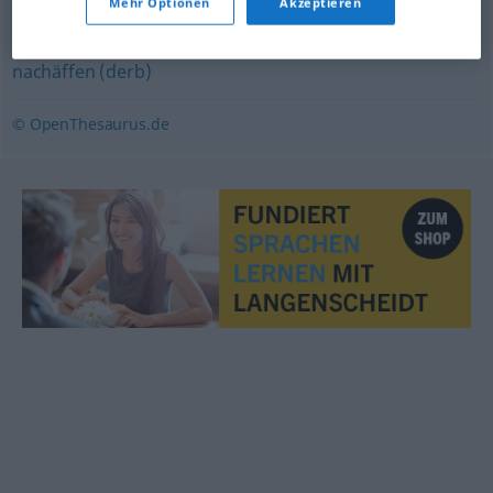
Mehr Optionen
Akzeptieren
karikieren
,
verballhornen
,
parodieren
,
veräppeln (ugs.)
,
nachäffen (derb)
© OpenThesaurus.de