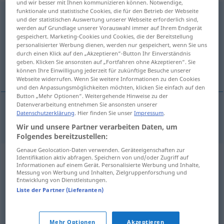
und wir besser mit Ihnen kommunizieren können. Notwendige,
funktionale und statistische Cookies, die für den Betrieb der Webseite
Müßiggang
m
<
-(e)s
;
o. pl
>
und der statistischen Auswertung unserer Webseite erforderlich sind,
werden auf Grundlage unserer Vorauswahl immer auf Ihrem Endgerät
Übersicht aller Übersetzungen
gespeichert. Marketing-Cookies und Cookies, die der Bereitstellung
personalisierter Werbung dienen, werden nur gespeichert, wenn Sie uns
(Für mehr Details die Übersetzung anklicken/antippen)
durch einen Klick auf den „Akzeptieren“-Button Ihr Einverständnis
geben. Klicken Sie ansonsten auf „Fortfahren ohne Akzeptieren“. Sie
ociosidade
können Ihre Einwilligung jederzeit für zukünftige Besuche unserer
Webseite widerrufen. Wenn Sie weitere Informationen zu den Cookies
und den Anpassungsmöglichkeiten möchten, klicken Sie einfach auf den
Button „Mehr Optionen“. Weitergehende Hinweise zu der
Datenverarbeitung entnehmen Sie ansonsten unserer
Datenschutzerklärung
. Hier finden Sie unser
Impressum
.
ociosidade
f
Müßiggang
Wir und unsere Partner verarbeiten Daten, um
Folgendes bereitzustellen:
Genaue Geolocation-Daten verwenden. Geräteeigenschaften zur
Synonyme für "Müßiggang"
Identifikation aktiv abfragen. Speichern von und/oder Zugriff auf
Informationen auf einem Gerät. Personalisierte Werbung und Inhalte,
Messung von Werbung und Inhalten, Zielgruppenforschung und
Entwicklung von Dienstleistungen.
Nichtstun
Liste der Partner (Lieferanten)
© OpenThesaurus.de
Mehr Optionen
Akzeptieren