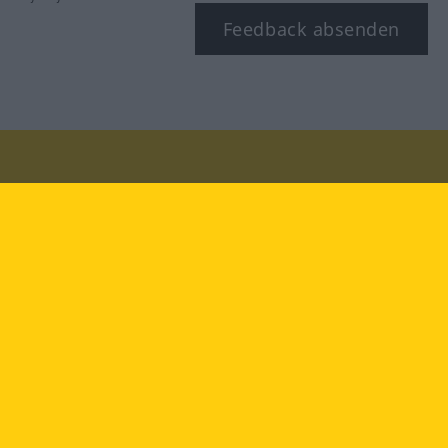
Feedback absenden
Besuchen Sie uns auf:
facebook
YouTube
Instagram
Langenscheidt
NUTZUNGSBEDINGUNGEN