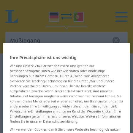
Ihre Privatsphäre ist uns wichtig
Deutsch-Portugiesisch Wörterbuch
Müßiggang
Wir und unsere
716
-Partner speichern und greifen auf
Deutsch-Portugiesisch
personenbezogene Daten wie Browserdaten oder eindeutige
Kennungen auf Ihrem Gerät zu. Durch Auswahl von Akzeptieren
Übersetzung für "Müßiggang"
aktivieren Sie Tracking-Technologien für die unter „Wir und unsere
Partner verarbeiten Daten, um Ihnen Dienste bereitzustellen“
aufgeführten Zwecke. Wenn Tracker deaktiviert sind, sind manche
Inhalte und Anzeigen möglicherweise nicht mehr so relevant für Sie. Sie
"Müßiggang" Portugiesisch
können dieses Menü jederzeit wieder aufrufen, um Ihre Einstellungen zu
ändern oder Ihre Einwilligung zu widerrufen, indem Sie auf den Link
Übersetzung
Privatsphäre-Einstellungen am unteren Rand der Webseite klicken. Ihre
Einstellungen gelten innerhalb unseres Website. Weitere Informationen
finden Sie in unserer Datenschutzerklärung.
„Müßiggang“
: Maskulinum
Wir verwenden Cookies, damit Sie unsere Webseite bestmöglich nutzen