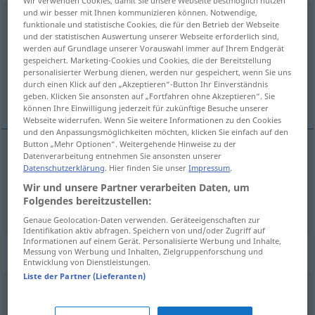
Wir verwenden Cookies, damit Sie unsere Webseite bestmöglich nutzen
und wir besser mit Ihnen kommunizieren können. Notwendige,
mittelmäßig
funktionale und statistische Cookies, die für den Betrieb der Webseite
und der statistischen Auswertung unserer Webseite erforderlich sind,
Übersicht aller Übersetzungen
werden auf Grundlage unserer Vorauswahl immer auf Ihrem Endgerät
gespeichert. Marketing-Cookies und Cookies, die der Bereitstellung
(Für mehr Details die Übersetzung anklicken/antippen)
personalisierter Werbung dienen, werden nur gespeichert, wenn Sie uns
durch einen Klick auf den „Akzeptieren“-Button Ihr Einverständnis
medíocre, regular
geben. Klicken Sie ansonsten auf „Fortfahren ohne Akzeptieren“. Sie
können Ihre Einwilligung jederzeit für zukünftige Besuche unserer
Webseite widerrufen. Wenn Sie weitere Informationen zu den Cookies
und den Anpassungsmöglichkeiten möchten, klicken Sie einfach auf den
Button „Mehr Optionen“. Weitergehende Hinweise zu der
Datenverarbeitung entnehmen Sie ansonsten unserer
medíocre
mittelmäßig
Datenschutzerklärung
. Hier finden Sie unser
Impressum
.
Wir und unsere Partner verarbeiten Daten, um
regular
Folgendes bereitzustellen:
mittelmäßig
Genaue Geolocation-Daten verwenden. Geräteeigenschaften zur
Identifikation aktiv abfragen. Speichern von und/oder Zugriff auf
Informationen auf einem Gerät. Personalisierte Werbung und Inhalte,
Synonyme für "mittelmäßig"
Messung von Werbung und Inhalten, Zielgruppenforschung und
Entwicklung von Dienstleistungen.
Liste der Partner (Lieferanten)
(ganz) nett (soweit)
,
glatt
,
gefällig (Film, Inszenierung)