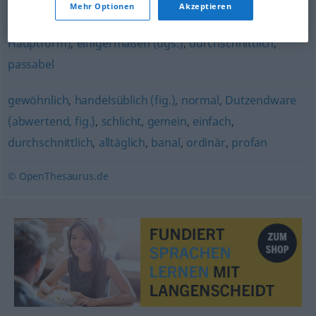
Mehr Optionen
Akzeptieren
durchwachsen
,
(so) einigermaßen (ugs.)
,
mäßig (geh.,
Hauptform)
,
einigermaßen (ugs.)
,
durchschnittlich
,
passabel
gewöhnlich
,
handelsüblich (fig.)
,
normal
,
Dutzendware
(abwertend, fig.)
,
schlicht
,
gemein
,
einfach
,
durchschnittlich
,
alltäglich
,
banal
,
ordinär
,
profan
© OpenThesaurus.de