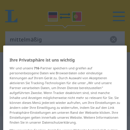
Ihre Privatsphäre ist uns wichtig
Deutsch-Portugiesisch Wörterbuch
mittelmäßig
Wir und unsere
716
-Partner speichern und greifen auf
Deutsch-Portugiesisch
personenbezogene Daten wie Browserdaten oder eindeutige
Kennungen auf Ihrem Gerät zu. Durch Auswahl von Akzeptieren
Übersetzung für "mittelmäßig"
aktivieren Sie Tracking-Technologien für die unter „Wir und unsere
Partner verarbeiten Daten, um Ihnen Dienste bereitzustellen“
aufgeführten Zwecke. Wenn Tracker deaktiviert sind, sind manche
"mittelmäßig" Portugiesisch
Inhalte und Anzeigen möglicherweise nicht mehr so relevant für Sie. Sie
können dieses Menü jederzeit wieder aufrufen, um Ihre Einstellungen zu
Übersetzung
ändern oder Ihre Einwilligung zu widerrufen, indem Sie auf den Link
Privatsphäre-Einstellungen am unteren Rand der Webseite klicken. Ihre
Einstellungen gelten innerhalb unseres Website. Weitere Informationen
„mittelmäßig“
finden Sie in unserer Datenschutzerklärung.