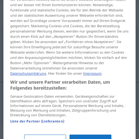
und wir besser mit Ihnen kommunizieren können. Notwendige,
„Meinungsverschiedenheit“
:
funktionale und statistische Cookies, die für den Betrieb der Webseite
und der statistischen Auswertung unserer Webseite erforderlich sind,
Femininum
werden auf Grundlage unserer Vorauswahl immer auf Ihrem Endgerät
gespeichert. Marketing-Cookies und Cookies, die der Bereitstellung
personalisierter Werbung dienen, werden nur gespeichert, wenn Sie uns
Meinungsverschiedenheit
f
durch einen Klick auf den „Akzeptieren“-Button Ihr Einverständnis
geben. Klicken Sie ansonsten auf „Fortfahren ohne Akzeptieren“. Sie
Übersicht aller Übersetzungen
können Ihre Einwilligung jederzeit für zukünftige Besuche unserer
Webseite widerrufen. Wenn Sie weitere Informationen zu den Cookies
(Für mehr Details die Übersetzung anklicken/antippen)
und den Anpassungsmöglichkeiten möchten, klicken Sie einfach auf den
Button „Mehr Optionen“. Weitergehende Hinweise zu der
divergência
Datenverarbeitung entnehmen Sie ansonsten unserer
Datenschutzerklärung
. Hier finden Sie unser
Impressum
.
Wir und unsere Partner verarbeiten Daten, um
Folgendes bereitzustellen:
Genaue Geolocation-Daten verwenden. Geräteeigenschaften zur
divergência
f
(de opinião)
Identifikation aktiv abfragen. Speichern von und/oder Zugriff auf
Informationen auf einem Gerät. Personalisierte Werbung und Inhalte,
Meinungsverschiedenheit
Messung von Werbung und Inhalten, Zielgruppenforschung und
Entwicklung von Dienstleistungen.
Liste der Partner (Lieferanten)
Synonyme für