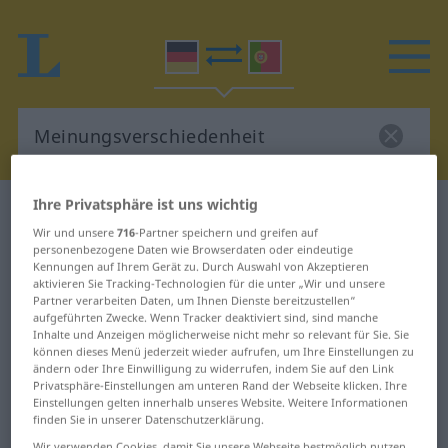
Ihre Privatsphäre ist uns wichtig
Deutsch-Portugiesisch Wörterbuch
Wir und unsere
716
-Partner speichern und greifen auf
Meinungsverschiedenheit
personenbezogene Daten wie Browserdaten oder eindeutige
Deutsch-Portugiesisch
Kennungen auf Ihrem Gerät zu. Durch Auswahl von Akzeptieren
aktivieren Sie Tracking-Technologien für die unter „Wir und unsere
Übersetzung für
Partner verarbeiten Daten, um Ihnen Dienste bereitzustellen“
aufgeführten Zwecke. Wenn Tracker deaktiviert sind, sind manche
"Meinungsverschiedenheit"
Inhalte und Anzeigen möglicherweise nicht mehr so relevant für Sie. Sie
können dieses Menü jederzeit wieder aufrufen, um Ihre Einstellungen zu
ändern oder Ihre Einwilligung zu widerrufen, indem Sie auf den Link
Privatsphäre-Einstellungen am unteren Rand der Webseite klicken. Ihre
"Meinungsverschiedenheit"
Einstellungen gelten innerhalb unseres Website. Weitere Informationen
Portugiesisch Übersetzung
finden Sie in unserer Datenschutzerklärung.
Wir verwenden Cookies, damit Sie unsere Webseite bestmöglich nutzen