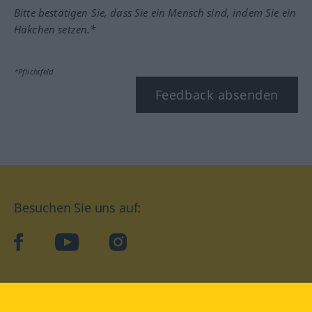
Bitte bestätigen Sie, dass Sie ein Mensch sind, indem Sie ein
Häkchen setzen.*
*Pflichtfeld
Feedback absenden
Besuchen Sie uns auf:
facebook
YouTube
Instagram