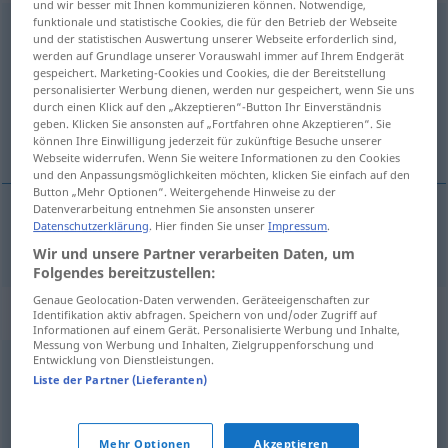
und wir besser mit Ihnen kommunizieren können. Notwendige,
funktionale und statistische Cookies, die für den Betrieb der Webseite
Massenartikel
m
und der statistischen Auswertung unserer Webseite erforderlich sind,
werden auf Grundlage unserer Vorauswahl immer auf Ihrem Endgerät
Übersicht aller Übersetzungen
gespeichert. Marketing-Cookies und Cookies, die der Bereitstellung
personalisierter Werbung dienen, werden nur gespeichert, wenn Sie uns
(Für mehr Details die Übersetzung anklicken/antippen)
durch einen Klick auf den „Akzeptieren“-Button Ihr Einverständnis
geben. Klicken Sie ansonsten auf „Fortfahren ohne Akzeptieren“. Sie
artigo de grande consumo
können Ihre Einwilligung jederzeit für zukünftige Besuche unserer
Webseite widerrufen. Wenn Sie weitere Informationen zu den Cookies
und den Anpassungsmöglichkeiten möchten, klicken Sie einfach auf den
Button „Mehr Optionen“. Weitergehende Hinweise zu der
Datenverarbeitung entnehmen Sie ansonsten unserer
Datenschutzerklärung
. Hier finden Sie unser
Impressum
.
artigo
m
de grande
consumo
Massenartikel
Wir und unsere Partner verarbeiten Daten, um
Folgendes bereitzustellen:
Genaue Geolocation-Daten verwenden. Geräteeigenschaften zur
Synonyme für "Massenartikel"
Identifikation aktiv abfragen. Speichern von und/oder Zugriff auf
Informationen auf einem Gerät. Personalisierte Werbung und Inhalte,
Messung von Werbung und Inhalten, Zielgruppenforschung und
Entwicklung von Dienstleistungen.
Dutzendware
Liste der Partner (Lieferanten)
© OpenThesaurus.de
Mehr Optionen
Akzeptieren