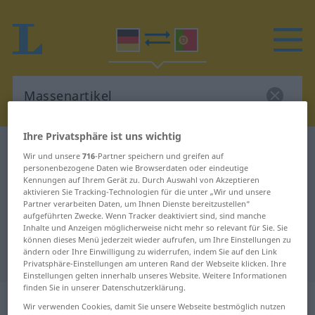
Ihre Privatsphäre ist uns wichtig
Deutsch-Portugiesisch Wörterbuch
Massenartikel
Wir und unsere
716
-Partner speichern und greifen auf
Deutsch-Portugiesisch
personenbezogene Daten wie Browserdaten oder eindeutige
Kennungen auf Ihrem Gerät zu. Durch Auswahl von Akzeptieren
Übersetzung für "Massenartikel"
aktivieren Sie Tracking-Technologien für die unter „Wir und unsere
Partner verarbeiten Daten, um Ihnen Dienste bereitzustellen“
aufgeführten Zwecke. Wenn Tracker deaktiviert sind, sind manche
Inhalte und Anzeigen möglicherweise nicht mehr so relevant für Sie. Sie
"Massenartikel" Portugiesisch
können dieses Menü jederzeit wieder aufrufen, um Ihre Einstellungen zu
ändern oder Ihre Einwilligung zu widerrufen, indem Sie auf den Link
Übersetzung
Privatsphäre-Einstellungen am unteren Rand der Webseite klicken. Ihre
Einstellungen gelten innerhalb unseres Website. Weitere Informationen
finden Sie in unserer Datenschutzerklärung.
„Massenartikel“
: Maskulinum
Wir verwenden Cookies, damit Sie unsere Webseite bestmöglich nutzen