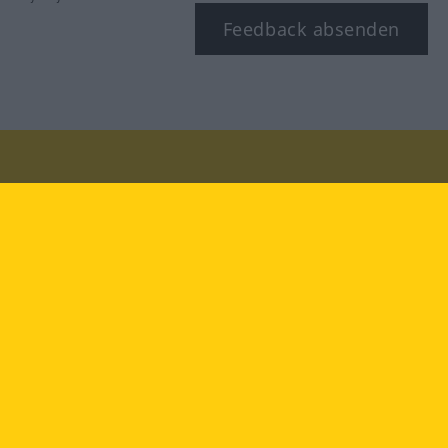
Feedback absenden
Besuchen Sie uns auf:
facebook
YouTube
Instagram
Langenscheidt
NUTZUNGSBEDINGUNGEN