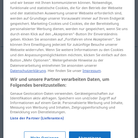
und wir besser mit Ihnen kommunizieren können. Notwendige,
funktionale und statistische Cookies, die für den Betrieb der Webseite
Übersicht aller Übersetzungen
und der statistischen Auswertung unserer Webseite erforderlich sind,
werden auf Grundlage unserer Vorauswahl immer auf Ihrem Endgerät
(Für mehr Details die Übersetzung anklicken/antippen)
gespeichert. Marketing-Cookies und Cookies, die der Bereitstellung
personalisierter Werbung dienen, werden nur gespeichert, wenn Sie uns
lógica
durch einen Klick auf den „Akzeptieren“-Button Ihr Einverständnis
geben. Klicken Sie ansonsten auf „Fortfahren ohne Akzeptieren“. Sie
können Ihre Einwilligung jederzeit für zukünftige Besuche unserer
Webseite widerrufen. Wenn Sie weitere Informationen zu den Cookies
und den Anpassungsmöglichkeiten möchten, klicken Sie einfach auf den
Button „Mehr Optionen“. Weitergehende Hinweise zu der
lógica
f
Logik
Datenverarbeitung entnehmen Sie ansonsten unserer
Datenschutzerklärung
. Hier finden Sie unser
Impressum
.
Wir und unsere Partner verarbeiten Daten, um
Folgendes bereitzustellen:
Synonyme für "Logik"
Genaue Geolocation-Daten verwenden. Geräteeigenschaften zur
Identifikation aktiv abfragen. Speichern von und/oder Zugriff auf
Informationen auf einem Gerät. Personalisierte Werbung und Inhalte,
Konsequenz
,
Vernunft
,
Gesetzmäßigkeit
Messung von Werbung und Inhalten, Zielgruppenforschung und
Entwicklung von Dienstleistungen.
Liste der Partner (Lieferanten)
Dialektik
Mehr Optionen
Akzeptieren