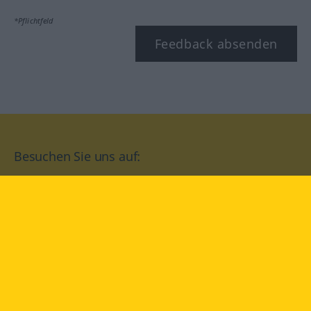
*Pflichtfeld
Feedback absenden
Besuchen Sie uns auf:
facebook
YouTube
Instagram
Langenscheidt