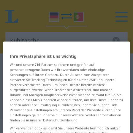
Ihre Privatsphäre ist uns wichtig
Deutsch-Portugiesisch Wörterbuch
Kühltasche
Wir und unsere
716
-Partner speichern und greifen auf
personenbezogene Daten wie Browserdaten oder eindeutige
Deutsch-Portugiesisch
Kennungen auf Ihrem Gerät zu. Durch Auswahl von Akzeptieren
aktivieren Sie Tracking-Technologien für die unter „Wir und unsere
Übersetzung für "Kühltasche"
Partner verarbeiten Daten, um Ihnen Dienste bereitzustellen“
aufgeführten Zwecke. Wenn Tracker deaktiviert sind, sind manche
Inhalte und Anzeigen möglicherweise nicht mehr so relevant für Sie. Sie
"Kühltasche" Portugiesisch
können dieses Menü jederzeit wieder aufrufen, um Ihre Einstellungen zu
ändern oder Ihre Einwilligung zu widerrufen, indem Sie auf den Link
Übersetzung
Privatsphäre-Einstellungen am unteren Rand der Webseite klicken. Ihre
Einstellungen gelten innerhalb unseres Website. Weitere Informationen
finden Sie in unserer Datenschutzerklärung.
„Kühltasche“
: Femininum
Wir verwenden Cookies, damit Sie unsere Webseite bestmöglich nutzen