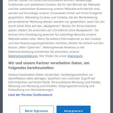
und wir besser mit Ihnen kommunizieren können. Notwendige,
funktionale und statistische Cookies, die für den Betrieb der Webseite
Kühltasche
f
und der statistischen Auswertung unserer Webseite erforderlich sind,
werden auf Grundlage unserer Vorauswahl immer auf Ihrem Endgerät
Übersicht aller Übersetzungen
gespeichert. Marketing-Cookies und Cookies, die der Bereitstellung
personalisierter Werbung dienen, werden nur gespeichert, wenn Sie uns
(Für mehr Details die Übersetzung anklicken/antippen)
durch einen Klick auf den „Akzeptieren“-Button Ihr Einverständnis
geben. Klicken Sie ansonsten auf „Fortfahren ohne Akzeptieren“. Sie
mala térmica, bolsa, sacola térmica
können Ihre Einwilligung jederzeit für zukünftige Besuche unserer
Webseite widerrufen. Wenn Sie weitere Informationen zu den Cookies
und den Anpassungsmöglichkeiten möchten, klicken Sie einfach auf den
Button „Mehr Optionen“. Weitergehende Hinweise zu der
Datenverarbeitung entnehmen Sie ansonsten unserer
Datenschutzerklärung
. Hier finden Sie unser
Impressum
.
mala
f
térmica
Kühltasche
Wir und unsere Partner verarbeiten Daten, um
Folgendes bereitzustellen:
bolsa
f
Kühltasche
Genaue Geolocation-Daten verwenden. Geräteeigenschaften zur
Identifikation aktiv abfragen. Speichern von und/oder Zugriff auf
Informationen auf einem Gerät. Personalisierte Werbung und Inhalte,
sacola
f
térmica
Kühltasche
BRAS
Messung von Werbung und Inhalten, Zielgruppenforschung und
Entwicklung von Dienstleistungen.
Liste der Partner (Lieferanten)
Mehr Optionen
Akzeptieren