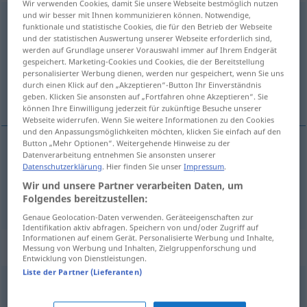
Wir verwenden Cookies, damit Sie unsere Webseite bestmöglich nutzen
und wir besser mit Ihnen kommunizieren können. Notwendige,
Kompetenz
f
funktionale und statistische Cookies, die für den Betrieb der Webseite
und der statistischen Auswertung unserer Webseite erforderlich sind,
Übersicht aller Übersetzungen
werden auf Grundlage unserer Vorauswahl immer auf Ihrem Endgerät
gespeichert. Marketing-Cookies und Cookies, die der Bereitstellung
(Für mehr Details die Übersetzung anklicken/antippen)
personalisierter Werbung dienen, werden nur gespeichert, wenn Sie uns
durch einen Klick auf den „Akzeptieren“-Button Ihr Einverständnis
competência, autoridade
geben. Klicken Sie ansonsten auf „Fortfahren ohne Akzeptieren“. Sie
können Ihre Einwilligung jederzeit für zukünftige Besuche unserer
Webseite widerrufen. Wenn Sie weitere Informationen zu den Cookies
und den Anpassungsmöglichkeiten möchten, klicken Sie einfach auf den
Button „Mehr Optionen“. Weitergehende Hinweise zu der
Datenverarbeitung entnehmen Sie ansonsten unserer
competência
f
Kompetenz
Datenschutzerklärung
. Hier finden Sie unser
Impressum
.
Wir und unsere Partner verarbeiten Daten, um
autoridade
f
Kompetenz
Folgendes bereitzustellen:
Genaue Geolocation-Daten verwenden. Geräteeigenschaften zur
Identifikation aktiv abfragen. Speichern von und/oder Zugriff auf
Informationen auf einem Gerät. Personalisierte Werbung und Inhalte,
Synonyme für "Kompetenz"
Messung von Werbung und Inhalten, Zielgruppenforschung und
Entwicklung von Dienstleistungen.
Liste der Partner (Lieferanten)
Gelehrsamkeit