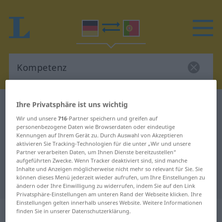
Ihre Privatsphäre ist uns wichtig
Deutsch-Portugiesisch Wörterbuch
Kompetenz
Deutsch-Portugiesisch
Wir und unsere
716
-Partner speichern und greifen auf
personenbezogene Daten wie Browserdaten oder eindeutige
Übersetzung für "Kompetenz"
Kennungen auf Ihrem Gerät zu. Durch Auswahl von Akzeptieren
aktivieren Sie Tracking-Technologien für die unter „Wir und unsere
Partner verarbeiten Daten, um Ihnen Dienste bereitzustellen“
aufgeführten Zwecke. Wenn Tracker deaktiviert sind, sind manche
"Kompetenz" Portugiesisch
Inhalte und Anzeigen möglicherweise nicht mehr so relevant für Sie. Sie
können dieses Menü jederzeit wieder aufrufen, um Ihre Einstellungen zu
Übersetzung
ändern oder Ihre Einwilligung zu widerrufen, indem Sie auf den Link
Privatsphäre-Einstellungen am unteren Rand der Webseite klicken. Ihre
Einstellungen gelten innerhalb unseres Website. Weitere Informationen
„Kompetenz“
: Femininum
finden Sie in unserer Datenschutzerklärung.