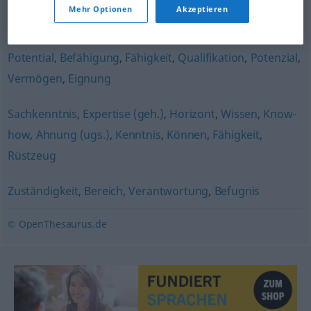
Mehr Optionen
Akzeptieren
(persönliche) Stärke
Potential
,
Befähigung
,
Fähigkeit
,
Qualifikation
,
Potenzial
,
Vermögen
,
Eignung
Sachkenntnis
,
Expertise (geh.)
,
Horizont
,
Wissen
,
Know-
how
,
Ahnung (ugs.)
,
Kenntnis
,
Können
,
Fähigkeit
,
Rüstzeug
Zuständigkeit
,
Bereich
,
Verantwortung
,
Befugnis
© OpenThesaurus.de