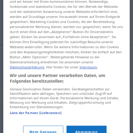
und wir besser mit Ihnen kommunizieren können. Notwendige,
funktionale und statistische Cookies, die für den Betrieb der Webseite
Übersicht aller Übersetzungen
und der statistischen Auswertung unserer Webseite erforderlich sind,
werden auf Grundlage unserer Vorauswahl immer auf Ihrem Endgerät
(Für mehr Details die Übersetzung anklicken/antippen)
gespeichert. Marketing-Cookies und Cookies, die der Bereitstellung
personalisierter Werbung dienen, werden nur gespeichert, wenn Sie uns
mala, mala de mão
durch einen Klick auf den „Akzeptieren“-Button Ihr Einverständnis
geben. Klicken Sie ansonsten auf „Fortfahren ohne Akzeptieren“. Sie
können Ihre Einwilligung jederzeit für zukünftige Besuche unserer
Webseite widerrufen. Wenn Sie weitere Informationen zu den Cookies
und den Anpassungsmöglichkeiten möchten, klicken Sie einfach auf den
Button „Mehr Optionen“. Weitergehende Hinweise zu der
mala
f
Koffer
Datenverarbeitung entnehmen Sie ansonsten unserer
Datenschutzerklärung
. Hier finden Sie unser
Impressum
.
mala
f
de
mão
Koffer
(≈ Handkoffer)
Wir und unsere Partner verarbeiten Daten, um
Folgendes bereitzustellen:
Genaue Geolocation-Daten verwenden. Geräteeigenschaften zur
Identifikation aktiv abfragen. Speichern von und/oder Zugriff auf
Synonyme für "Koffer"
Informationen auf einem Gerät. Personalisierte Werbung und Inhalte,
Messung von Werbung und Inhalten, Zielgruppenforschung und
Entwicklung von Dienstleistungen.
Liste der Partner (Lieferanten)
Rollkoffer
,
Trolley
,
Reisetasche
© OpenThesaurus.de
Mehr Optionen
Akzeptieren