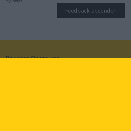
*Pflichtfeld
Feedback absenden
Besuchen Sie uns auf:
facebook
YouTube
Instagram
Langenscheidt
NUTZUNGSBEDINGUNGEN