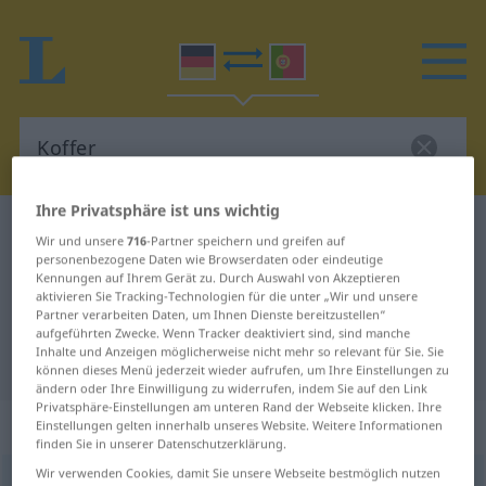
Ihre Privatsphäre ist uns wichtig
Deutsch-Portugiesisch Wörterbuch
Koffer
Wir und unsere
716
-Partner speichern und greifen auf
Deutsch-Portugiesisch
personenbezogene Daten wie Browserdaten oder eindeutige
Kennungen auf Ihrem Gerät zu. Durch Auswahl von Akzeptieren
Übersetzung für "Koffer"
aktivieren Sie Tracking-Technologien für die unter „Wir und unsere
Partner verarbeiten Daten, um Ihnen Dienste bereitzustellen“
aufgeführten Zwecke. Wenn Tracker deaktiviert sind, sind manche
Inhalte und Anzeigen möglicherweise nicht mehr so relevant für Sie. Sie
"Koffer" Portugiesisch Übersetzung
können dieses Menü jederzeit wieder aufrufen, um Ihre Einstellungen zu
ändern oder Ihre Einwilligung zu widerrufen, indem Sie auf den Link
Privatsphäre-Einstellungen am unteren Rand der Webseite klicken. Ihre
„Koffer“
: Maskulinum
Einstellungen gelten innerhalb unseres Website. Weitere Informationen
finden Sie in unserer Datenschutzerklärung.
Wir verwenden Cookies, damit Sie unsere Webseite bestmöglich nutzen
Koffer
[ˈkɔfər]
m