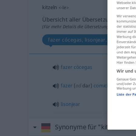
Webseite kli
kitzeln
<
-le
>
unserer Dat
Wir verwend
Übersicht aller Übersetzungen
kommunizier
(Für mehr Details die Übersetzung anklicken/an
der statist
immer auf I
Werbung die
fazer cócegas, lisonjea
Einverständ
jederzeit f
und den Anp
Weitergehen
Hier finden
fazer
cócegas
Wir und 
Genaue Geol
und/oder Zu
fazer
(
od
dar)
comichão
Werbung und
Liste der P
lisonjear
Synonyme für "kitzeln"