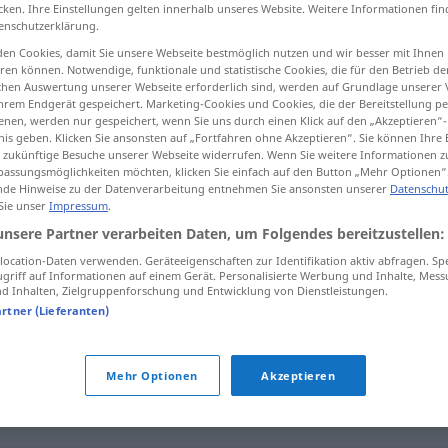
cken. Ihre Einstellungen gelten innerhalb unseres Website. Weitere Informationen fin
enschutzerklärung.
en Cookies, damit Sie unsere Webseite bestmöglich nutzen und wir besser mit Ihnen
en können. Notwendige, funktionale und statistische Cookies, die für den Betrieb d
tippen)
ischen Auswertung unserer Webseite erforderlich sind, werden auf Grundlage unserer
hrem Endgerät gespeichert. Marketing-Cookies und Cookies, die der Bereitstellung per
nen, werden nur gespeichert, wenn Sie uns durch einen Klick auf den „Akzeptieren“-
r, fazer comichão
nis geben. Klicken Sie ansonsten auf „Fortfahren ohne Akzeptieren“. Sie können Ihre 
ür zukünftige Besuche unserer Webseite widerrufen. Wenn Sie weitere Informationen 
assungsmöglichkeiten möchten, klicken Sie einfach auf den Button „Mehr Optionen“
de Hinweise zu der Datenverarbeitung entnehmen Sie ansonsten unserer
Datenschut
 Sie unser
Impressum
.
kitzeln
unsere Partner verarbeiten Daten, um Folgendes bereitzustellen:
ocation-Daten verwenden. Geräteeigenschaften zur Identifikation aktiv abfragen. Sp
griff auf Informationen auf einem Gerät. Personalisierte Werbung und Inhalte, Mes
kitzeln
(≈ jucken)
 Inhalten, Zielgruppenforschung und Entwicklung von Dienstleistungen.
artner (Lieferanten)
kitzeln
FIG
Mehr Optionen
Akzeptieren