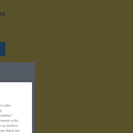
DE
en oder
g-
ustellen“
rweise nicht
en zu ändern
eren Rand der