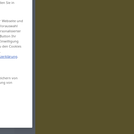
den Sie in
er Webseite und
 Vorauswahl
sonalisierter
Button Ihr
Einwilligung
zu den Cookies
.
zerklärung
.
eichern von
sung von