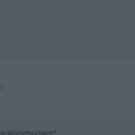
h?
ine Wörterbüchern?