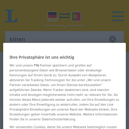
Ihre Privatsphäre ist uns wichtig
Deutsch-Portugiesisch Wörterbuch
kitten
Wir und unsere
716
-Partner speichern und greifen auf
Deutsch-Portugiesisch
personenbezogene Daten wie Browserdaten oder eindeutige
Kennungen auf Ihrem Gerät zu. Durch Auswahl von Akzeptieren
Übersetzung für "kitten"
aktivieren Sie Tracking-Technologien für die unter „Wir und unsere
Partner verarbeiten Daten, um Ihnen Dienste bereitzustellen“
aufgeführten Zwecke. Wenn Tracker deaktiviert sind, sind manche
Inhalte und Anzeigen möglicherweise nicht mehr so relevant für Sie. Sie
"kitten" Portugiesisch Übersetzung
können dieses Menü jederzeit wieder aufrufen, um Ihre Einstellungen zu
ändern oder Ihre Einwilligung zu widerrufen, indem Sie auf den Link
Privatsphäre-Einstellungen am unteren Rand der Webseite klicken. Ihre
„kitten“
Einstellungen gelten innerhalb unseres Website. Weitere Informationen
finden Sie in unserer Datenschutzerklärung.
Wir verwenden Cookies, damit Sie unsere Webseite bestmöglich nutzen
kitten
<
-e-
>