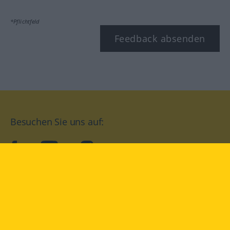
*Pflichtfeld
Feedback absenden
Besuchen Sie uns auf:
facebook
YouTube
Instagram
Langenscheidt