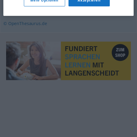
Mehr Optionen
Akzeptieren
(ugs.)
© OpenThesaurus.de