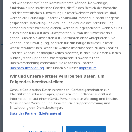
und wir besser mit Ihnen kommunizieren können. Notwendige,
funktionale und statistische Cookies, die für den Betrieb der Webseite
Übersicht aller Übersetzungen
und der statistischen Auswertung unserer Webseite erforderlich sind,
(Für mehr Details die Übersetzung anklicken/antippen)
werden auf Grundlage unserer Vorauswahl immer auf Ihrem Endgerät
gespeichert. Marketing-Cookies und Cookies, die der Bereitstellung
personalisierter Werbung dienen, werden nur gespeichert, wenn Sie uns
betumar, argamassar
durch einen Klick auf den „Akzeptieren“-Button Ihr Einverständnis
geben. Klicken Sie ansonsten auf „Fortfahren ohne Akzeptieren“. Sie
können Ihre Einwilligung jederzeit für zukünftige Besuche unserer
Webseite widerrufen. Wenn Sie weitere Informationen zu den Cookies
und den Anpassungsmöglichkeiten möchten, klicken Sie einfach auf den
Button „Mehr Optionen“. Weitergehende Hinweise zu der
betumar
kitten
Datenverarbeitung entnehmen Sie ansonsten unserer
Datenschutzerklärung
. Hier finden Sie unser
Impressum
.
argamassar
kitten
Wir und unsere Partner verarbeiten Daten, um
Folgendes bereitzustellen:
Genaue Geolocation-Daten verwenden. Geräteeigenschaften zur
Identifikation aktiv abfragen. Speichern von und/oder Zugriff auf
Synonyme für "kitten"
Informationen auf einem Gerät. Personalisierte Werbung und Inhalte,
Messung von Werbung und Inhalten, Zielgruppenforschung und
Entwicklung von Dienstleistungen.
Liste der Partner (Lieferanten)
leimen
,
kleistern
,
kleben
(wieder) herrichten
,
flicken
,
ausbessern
,
zurechtmachen