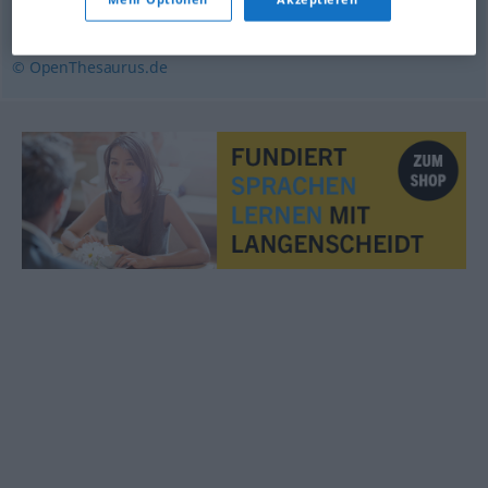
inventarisieren
© OpenThesaurus.de