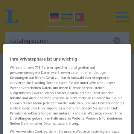
Ihre Privatsphäre ist uns wichtig
Deutsch-Portugiesisch Wörterbuch
katalogisieren
Wir und unsere
716
-Partner speichern und greifen auf
Deutsch-Portugiesisch
personenbezogene Daten wie Browserdaten oder eindeutige
Kennungen auf Ihrem Gerät zu. Durch Auswahl von Akzeptieren
Übersetzung für "katalogisieren"
aktivieren Sie Tracking-Technologien für die unter „Wir und unsere
Partner verarbeiten Daten, um Ihnen Dienste bereitzustellen“
aufgeführten Zwecke. Wenn Tracker deaktiviert sind, sind manche
Inhalte und Anzeigen möglicherweise nicht mehr so relevant für Sie. Sie
"katalogisieren" Portugiesisch
können dieses Menü jederzeit wieder aufrufen, um Ihre Einstellungen zu
ändern oder Ihre Einwilligung zu widerrufen, indem Sie auf den Link
Übersetzung
Privatsphäre-Einstellungen am unteren Rand der Webseite klicken. Ihre
Einstellungen gelten innerhalb unseres Website. Weitere Informationen
finden Sie in unserer Datenschutzerklärung.
„katalogisieren“
Wir verwenden Cookies, damit Sie unsere Webseite bestmöglich nutzen