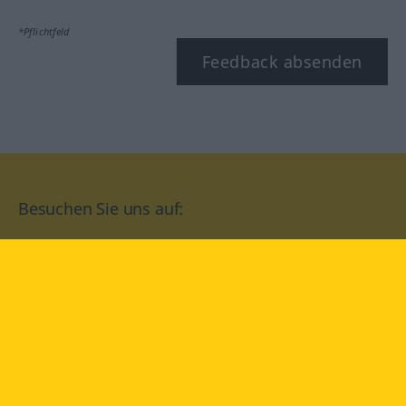
*Pflichtfeld
Feedback absenden
Besuchen Sie uns auf:
facebook
YouTube
Instagram
Langenscheidt