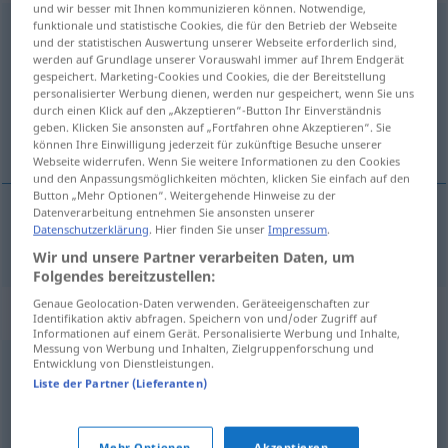
und wir besser mit Ihnen kommunizieren können. Notwendige,
funktionale und statistische Cookies, die für den Betrieb der Webseite
katalogisieren
[katalogiˈziːrən]
<
katalogisieren
>
und der statistischen Auswertung unserer Webseite erforderlich sind,
werden auf Grundlage unserer Vorauswahl immer auf Ihrem Endgerät
Übersicht aller Übersetzungen
gespeichert. Marketing-Cookies und Cookies, die der Bereitstellung
(Für mehr Details die Übersetzung anklicken/antippen)
personalisierter Werbung dienen, werden nur gespeichert, wenn Sie uns
durch einen Klick auf den „Akzeptieren“-Button Ihr Einverständnis
geben. Klicken Sie ansonsten auf „Fortfahren ohne Akzeptieren“. Sie
catalogar
können Ihre Einwilligung jederzeit für zukünftige Besuche unserer
Webseite widerrufen. Wenn Sie weitere Informationen zu den Cookies
und den Anpassungsmöglichkeiten möchten, klicken Sie einfach auf den
Button „Mehr Optionen“. Weitergehende Hinweise zu der
Datenverarbeitung entnehmen Sie ansonsten unserer
Datenschutzerklärung
. Hier finden Sie unser
Impressum
.
catalogar
katalogisieren
Wir und unsere Partner verarbeiten Daten, um
Folgendes bereitzustellen:
Genaue Geolocation-Daten verwenden. Geräteeigenschaften zur
Synonyme für "katalogisieren"
Identifikation aktiv abfragen. Speichern von und/oder Zugriff auf
Informationen auf einem Gerät. Personalisierte Werbung und Inhalte,
Messung von Werbung und Inhalten, Zielgruppenforschung und
Entwicklung von Dienstleistungen.
aufgliedern
,
gruppieren
,
registrieren
,
zusammenstellen
,
Liste der Partner (Lieferanten)
erfassen
,
einordnen
,
ordnen
,
unterteilen
,
sortieren
Mehr Optionen
Akzeptieren