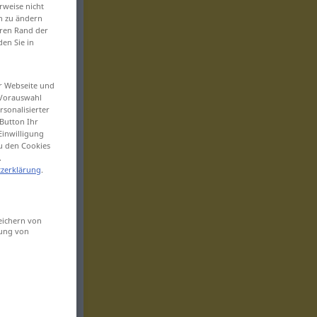
rweise nicht
en zu ändern
eren Rand der
den Sie in
er Webseite und
 Vorauswahl
sonalisierter
Button Ihr
Einwilligung
zu den Cookies
.
zerklärung
.
eichern von
sung von