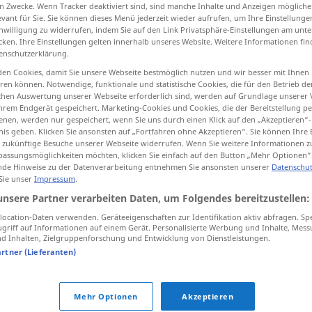
n Zwecke. Wenn Tracker deaktiviert sind, sind manche Inhalte und Anzeigen mögliche
evant für Sie. Sie können dieses Menü jederzeit wieder aufrufen, um Ihre Einstellung
inwilligung zu widerrufen, indem Sie auf den Link Privatsphäre-Einstellungen am unt
cken. Ihre Einstellungen gelten innerhalb unseres Website. Weitere Informationen fin
enschutzerklärung.
tippen)
en Cookies, damit Sie unsere Webseite bestmöglich nutzen und wir besser mit Ihnen
en können. Notwendige, funktionale und statistische Cookies, die für den Betrieb d
ischen Auswertung unserer Webseite erforderlich sind, werden auf Grundlage unserer
hrem Endgerät gespeichert. Marketing-Cookies und Cookies, die der Bereitstellung per
nen, werden nur gespeichert, wenn Sie uns durch einen Klick auf den „Akzeptieren“-
nis geben. Klicken Sie ansonsten auf „Fortfahren ohne Akzeptieren“. Sie können Ihre 
ür zukünftige Besuche unserer Webseite widerrufen. Wenn Sie weitere Informationen 
jucken
assungsmöglichkeiten möchten, klicken Sie einfach auf den Button „Mehr Optionen“
de Hinweise zu der Datenverarbeitung entnehmen Sie ansonsten unserer
Datenschut
 Sie unser
Impressum
.
jucken
unsere Partner verarbeiten Daten, um Folgendes bereitzustellen:
ocation-Daten verwenden. Geräteeigenschaften zur Identifikation aktiv abfragen. Sp
griff auf Informationen auf einem Gerät. Personalisierte Werbung und Inhalte, Mes
 Inhalten, Zielgruppenforschung und Entwicklung von Dienstleistungen.
artner (Lieferanten)
sich jucken
Mehr Optionen
Akzeptieren