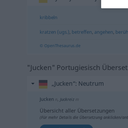
kribbeln
kratzen (ugs.)
,
betreffen
,
angehen
,
berü
© OpenThesaurus.de
"Jucken" Portugiesisch Überse
„Jucken“
: Neutrum
Jucken
n
,
Juckreiz
m
Übersicht aller Übersetzungen
(Für mehr Details die Übersetzung anklicken/an