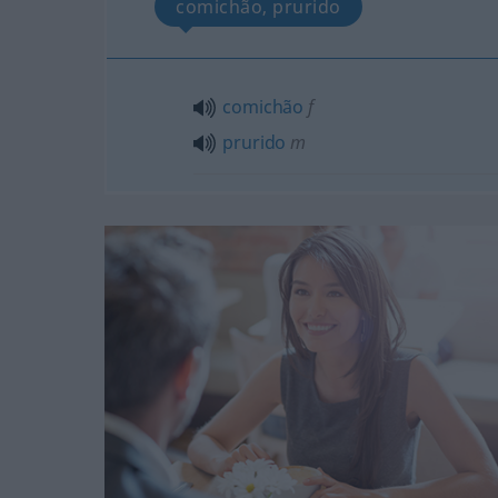
comichão, prurido
comichão
f
prurido
m