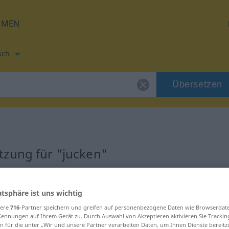
HMEN
sch
Übersetzen
tzung für "jucken"
tzung
atsphäre ist uns wichtig
sere
716
-Partner speichern und greifen auf personenbezogene Daten wie Browserdat
Kennungen auf Ihrem Gerät zu. Durch Auswahl von Akzeptieren aktivieren Sie Trackin
n für die unter „Wir und unsere Partner verarbeiten Daten, um Ihnen Dienste bereitz