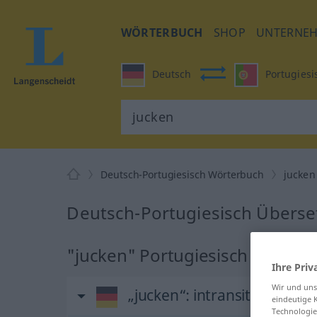
WÖRTERBUCH
SHOP
UNTERNE
Deutsch
Portugiesi
Deutsch-Portugiesisch Wörterbuch
jucken
Deutsch-Portugiesisch Überse
"jucken" Portugiesisch Überse
Ihre Priv
Wir und un
„jucken“
: intransitives Verb
eindeutige 
Technologie