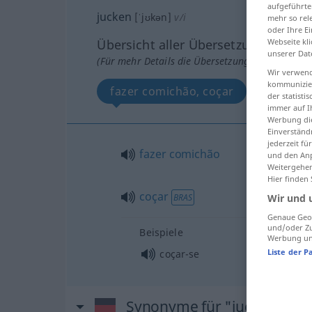
aufgeführte
jucken
[ˈjʊkən]
v/i
mehr so rel
oder Ihre E
Webseite kli
Übersicht aller Übersetzungen
unserer Dat
(Für mehr Details die Übersetzung anklicken/an
Wir verwend
kommunizier
fazer comichão, coçar
der statist
immer auf I
Werbung die
Einverständ
jederzeit f
fazer
comichão
und den Anp
Weitergehen
Hier finden
coçar
Wir und 
BRAS
Genaue Geol
und/oder Zu
Beispiele
Werbung und
Liste der P
coçar-se
Synonyme für "jucken"