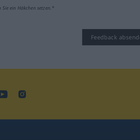
m Sie ein Häkchen setzen.*
Feedback absend
ook
YouTube
Instagram